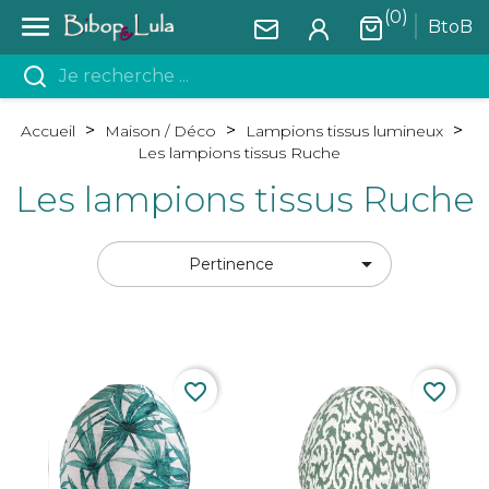
(0)

BtoB
Accueil
Maison / Déco
Lampions tissus lumineux
Les lampions tissus Ruche
Les lampions tissus Ruche

Pertinence
favorite_border
favorite_border