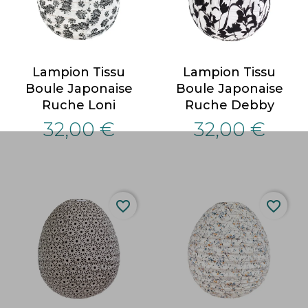
Lampion Tissu
Lampion Tissu
Boule Japonaise
Boule Japonaise
Ruche Loni
Ruche Debby
32,00 €
32,00 €
favorite_border
favorite_border