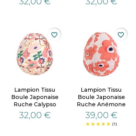
32,00 €
32,00 €
favorite_border
favorite_border
Lampion Tissu
Lampion Tissu
Boule Japonaise
Boule Japonaise
Ruche Calypso
Ruche Anémone
32,00 €
39,00 €
(1)