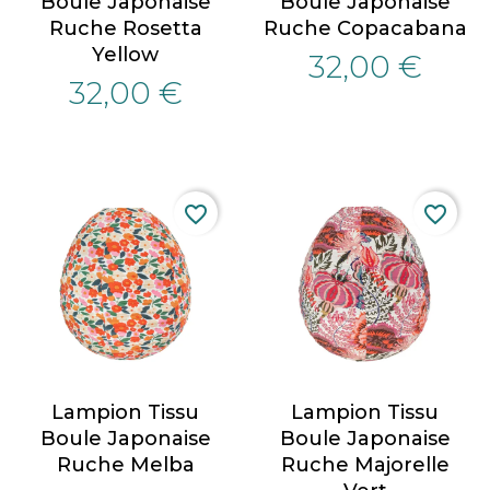
Boule Japonaise
Boule Japonaise
Ruche Rosetta
Ruche Copacabana
Yellow
32,00 €
32,00 €
favorite_border
favorite_border
Lampion Tissu
Lampion Tissu
Boule Japonaise
Boule Japonaise
Ruche Melba
Ruche Majorelle