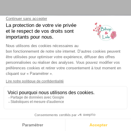
Lettre d'information
Restons en contact !
9.7
/10
3062 AVIS
En soumettant ce formulaire, vous consentez à ce
que vos données personnelles soient traitées afin de
répondre à votre demande. Pour plus d’informations,
veuillez consulter notre page
Politique de
confidentialité
.
ENVOYEZ UN MESSAGE