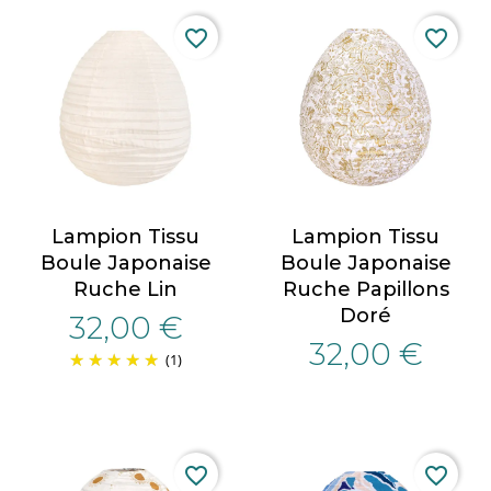
favorite_border
favorite_border
Lampion Tissu
Lampion Tissu
Boule Japonaise
Boule Japonaise
Ruche Lin
Ruche Papillons
Doré
32,00 €
32,00 €
(1)
favorite_border
favorite_border