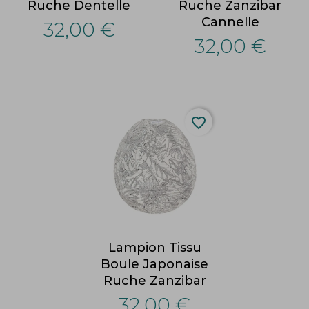
Ruche Dentelle
Ruche Zanzibar
Cannelle
32,00 €
32,00 €
favorite_border
Lampion Tissu
Boule Japonaise
Ruche Zanzibar
32,00 €