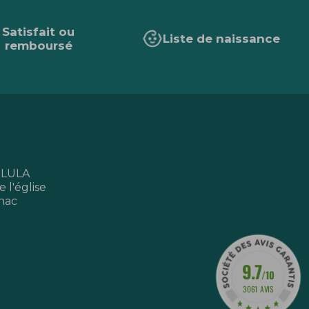
Satisfait ou
Liste de naissance
remboursé
 LULA
 l'église
nac
9.7
/10
3061 AVIS