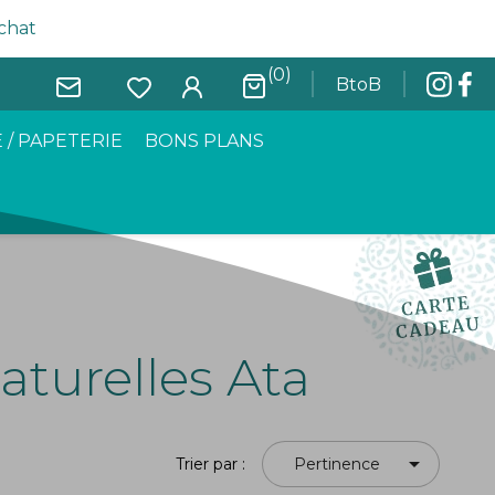
achat
(0)
BtoB
 / PAPETERIE
BONS PLANS
naturelles Ata

Trier par :
Pertinence