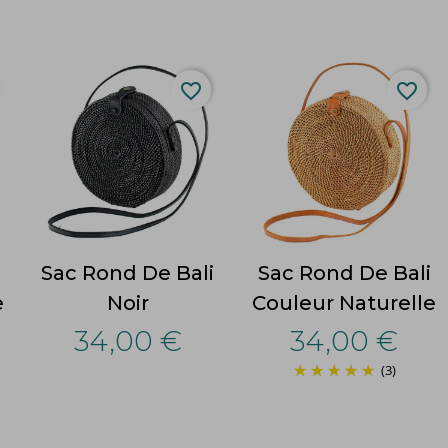
favorite_border
favorite_border
Sac Rond De Bali
Sac Rond De Bali
e
Noir
Couleur Naturelle
34,00 €
34,00 €
(3)