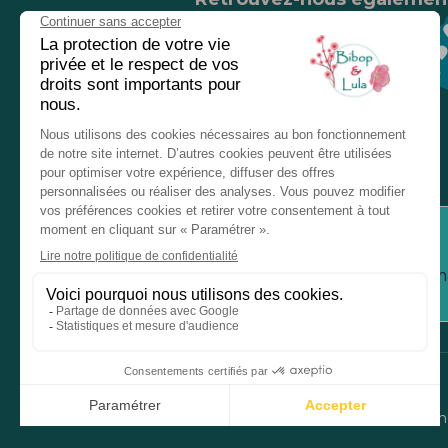
Nos magasins
Chez nos revendeurs
Service client
Inform
Mentions légales
Donné