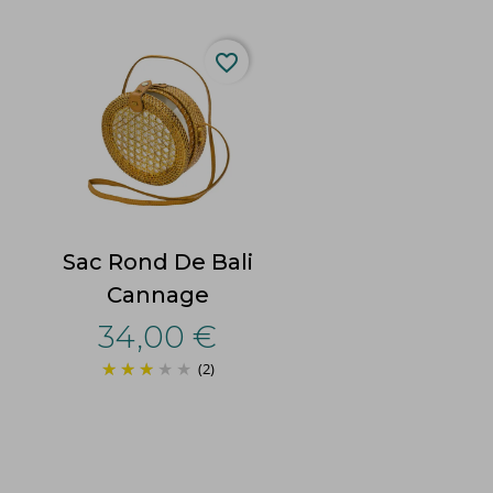
favorite_border
Sac Rond De Bali
Cannage
34,00 €
(2)