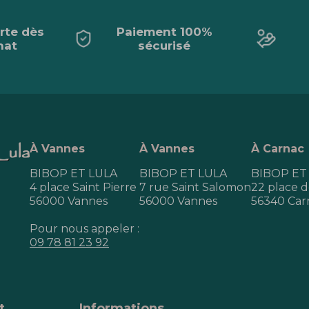
erte dès
Paiement 100%
hat
sécurisé
À Vannes
À Vannes
À Carnac
BIBOP ET LULA
BIBOP ET LULA
BIBOP ET
4 place Saint Pierre
7 rue Saint Salomon
22 place de
56000 Vannes
56000 Vannes
56340 Car
Pour nous appeler :
09 78 81 23 92
t
Informations