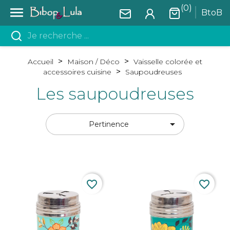
(0)

BtoB
Accueil
Maison / Déco
Vaisselle colorée et
accessoires cuisine
Saupoudreuses
Les saupoudreuses

Pertinence
favorite_border
favorite_border