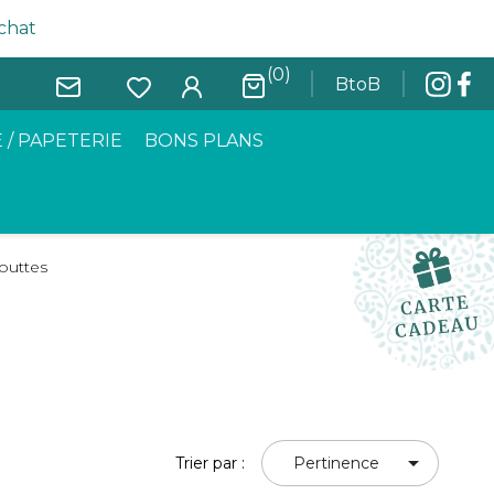
achat
(0)
BtoB
 / PAPETERIE
BONS PLANS
outtes

Trier par :
Pertinence