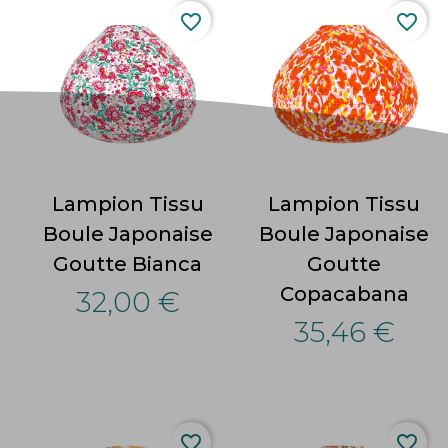
favorite_border
favorite_border
Lampion Tissu
Lampion Tissu
Boule Japonaise
Boule Japonaise
Goutte Bianca
Goutte
Copacabana
32,00 €
35,46 €
favorite_border
favorite_border