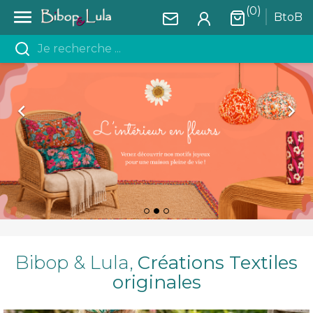
(0)

BtoB


Bibop & Lula,
Créations Textiles
originales