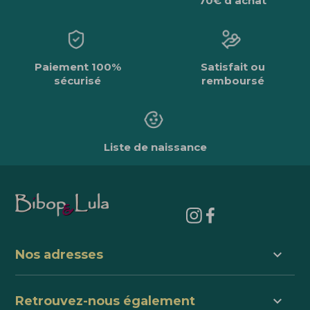
70€ d'achat
Paiement 100%
Satisfait ou
sécurisé
remboursé
Liste de naissance
keyboard_arrow_down
Nos adresses
keyboard_arrow_down
Retrouvez-nous également