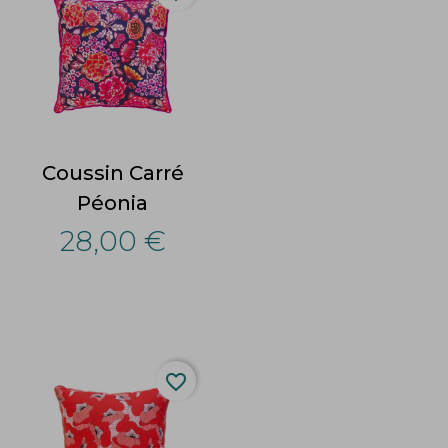
Coussin Carré
Péonia
28,00 €
favorite_border