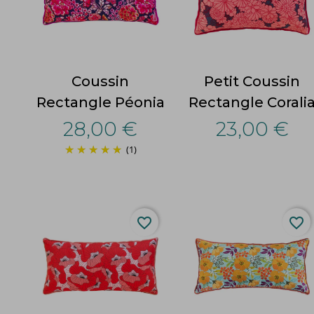
Coussin
Petit Coussin
Rectangle Péonia
Rectangle Corali
28,00 €
23,00 €
(1)
favorite_border
favorite_border