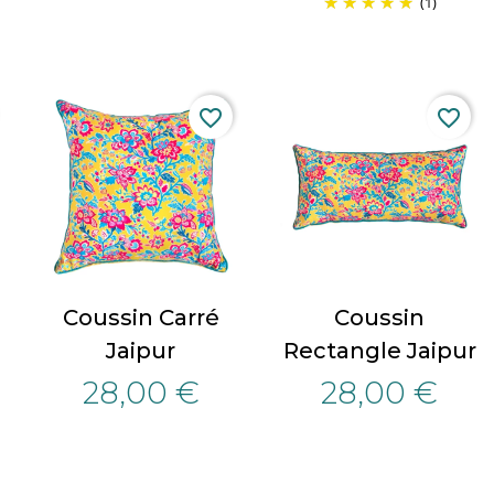
(1)
favorite_border
favorite_border
Coussin Carré
Coussin
Jaipur
Rectangle Jaipur
28,00 €
28,00 €