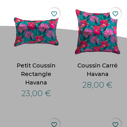
favorite_border
favorite_border
Petit Coussin
Coussin Carré
Rectangle
Havana
Havana
28,00 €
23,00 €
favorite_border
favorite_border