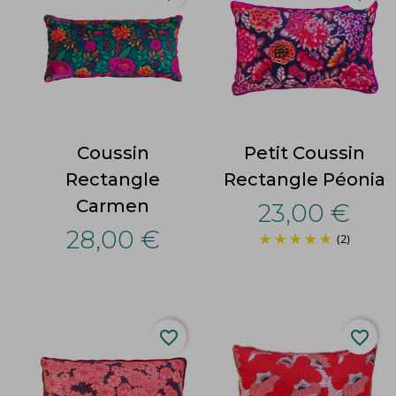
Coussin
Petit Coussin
Rectangle
Rectangle Péonia
Carmen
23,00 €
28,00 €
(2)
favorite_border
favorite_border