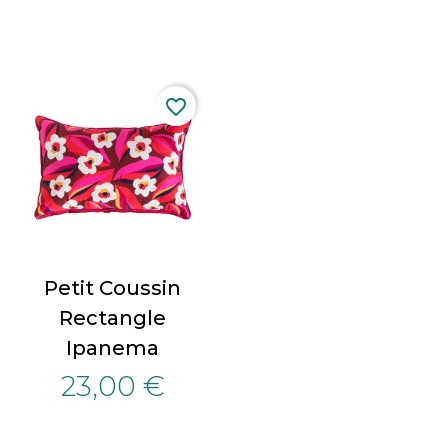
favorite_border
Petit Coussin
Rectangle
Ipanema
23,00 €