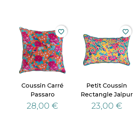
favorite_border
favorite_border
Coussin Carré
Petit Coussin
Passaro
Rectangle Jaipur
28,00 €
23,00 €