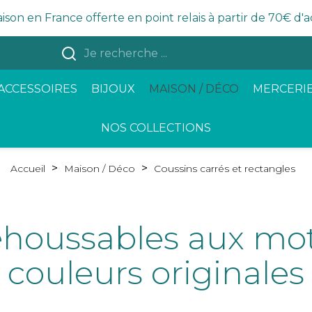
aison en France offerte en point relais à partir de 70€ d'
ACCESSOIRES
BIJOUX
MAISON / DÉCO
MERCERIE
NOS COLLECTIONS
Accueil
Maison / Déco
Coussins carrés et rectangles
éhoussables aux moti
couleurs originales