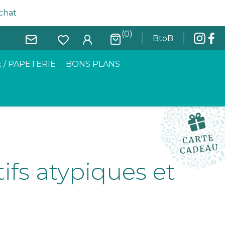
achat
(0)
BtoB
 / PAPETERIE
BONS PLANS
fs atypiques et