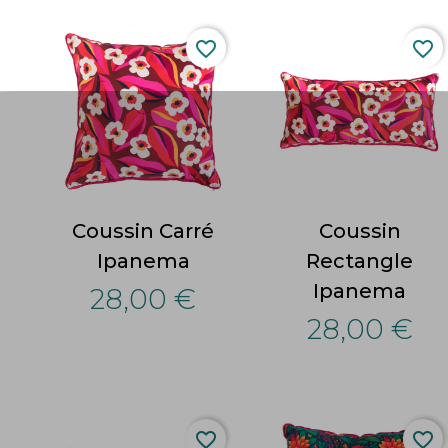
favorite_border
favorite_border
Coussin Carré
Coussin
Ipanema
Rectangle
Ipanema
28,00 €
28,00 €
favorite_border
favorite_border