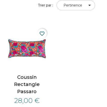

Trier par :
Pertinence
favorite_border
Coussin
Rectangle
Passaro
28,00 €