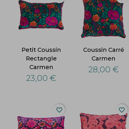
Petit Coussin
Coussin Carré
Rectangle
Carmen
Carmen
28,00 €
23,00 €
favorite_border
favorite_border