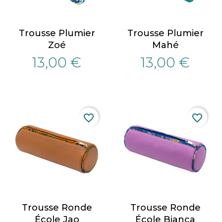
Trousse Plumier
Trousse Plumier
Zoé
Mahé
13,00 €
13,00 €
favorite_border
favorite_border
Trousse Ronde
Trousse Ronde
École Jao
École Bianca