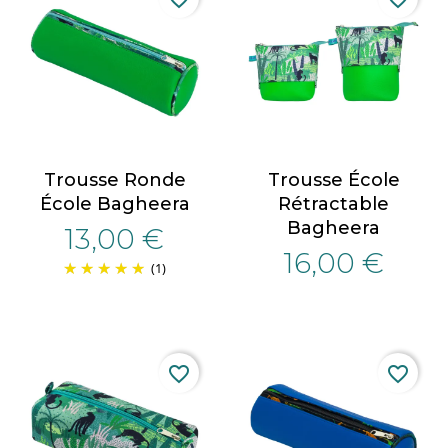
Trousse Ronde
Trousse École
École Bagheera
Rétractable
Bagheera
13,00 €
16,00 €
(1)
favorite_border
favorite_border