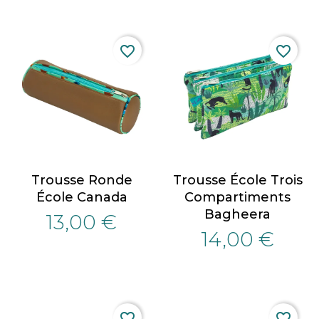
favorite_border
favorite_border
Trousse Ronde
Trousse École Trois
École Canada
Compartiments
Bagheera
13,00 €
14,00 €
favorite_border
favorite_border