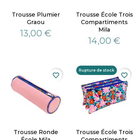
Trousse Plumier
Trousse École Trois
Graou
Compartiments
Mila
13,00 €
14,00 €
Rupture de stock
favorite_border
favorite_border
Trousse Ronde
Trousse École Trois
École Mila
Compartiments