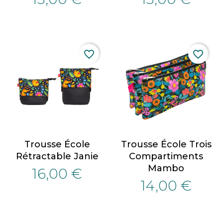
favorite_border
favorite_border
Trousse École
Trousse École Trois
Rétractable Janie
Compartiments
Mambo
16,00 €
14,00 €