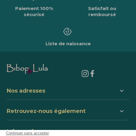
Paiement 100%
Satisfait ou
sécurisé
remboursé
Liste de naissance
keyboard_arrow_down
Nos adresses
keyboard_arrow_down
Retrouvez-nous également
keyboard_arrow_down
Informations