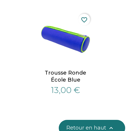
favorite_border
Trousse Ronde
École Blue
13,00 €
Retour en haut
