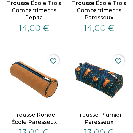
Trousse École Trois
Trousse École Trois
Compartiments
Compartiments
Pepita
Paresseux
14,00 €
14,00 €
favorite_border
favorite_border
Trousse Ronde
Trousse Plumier
École Paresseux
Paresseux
13,00 €
13,00 €