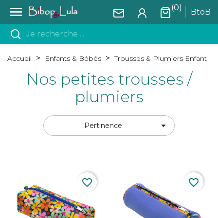
(0)

BtoB
Accueil
Enfants & Bébés
Trousses & Plumiers Enfant
Nos petites trousses /
plumiers

Pertinence
favorite_border
favorite_border