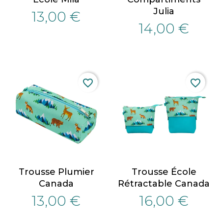
Julia
13,00 €
14,00 €
favorite_border
favorite_border
Trousse Plumier
Trousse École
Canada
Rétractable Canada
13,00 €
16,00 €