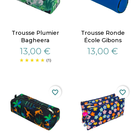
Trousse Plumier
Trousse Ronde
Bagheera
École Gibons
13,00 €
13,00 €
(1)
favorite_border
favorite_border