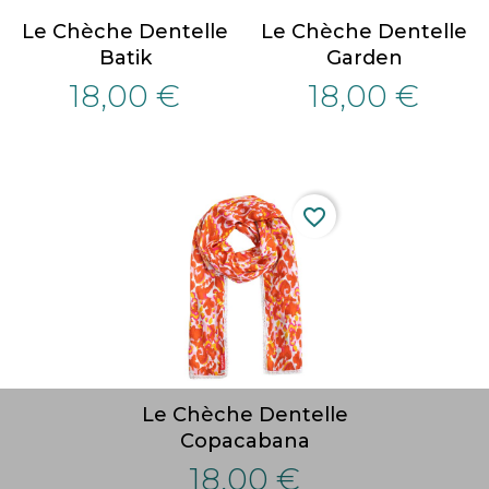
Le Chèche Dentelle
Le Chèche Dentelle
Batik
Garden
18,00 €
18,00 €
favorite_border
Le Chèche Dentelle
Copacabana
18,00 €