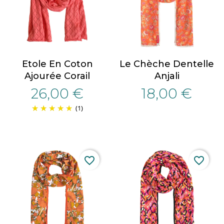
Etole En Coton
Le Chèche Dentelle
Ajourée Corail
Anjali
26,00 €
18,00 €
(1)
favorite_border
favorite_border