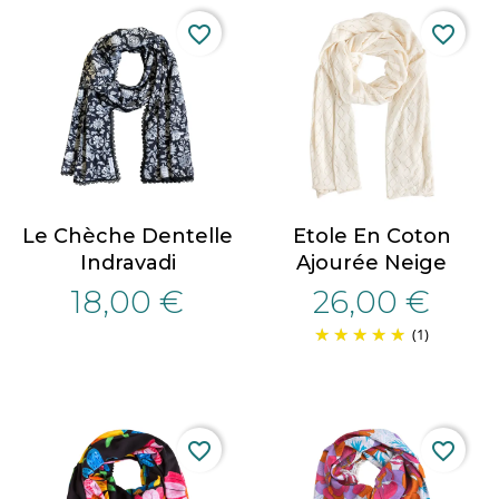
favorite_border
favorite_border
Le Chèche Dentelle
Etole En Coton
Indravadi
Ajourée Neige
18,00 €
26,00 €
(1)
favorite_border
favorite_border