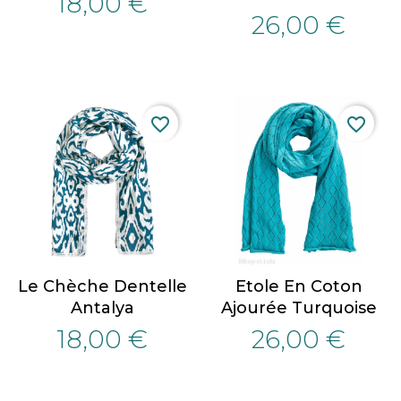
18,00 €
26,00 €
favorite_border
favorite_border
Le Chèche Dentelle
Etole En Coton
Antalya
Ajourée Turquoise
18,00 €
26,00 €