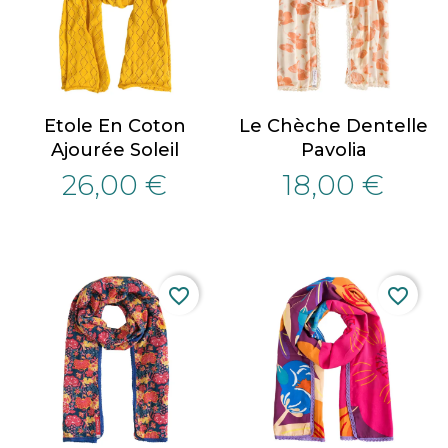
Etole En Coton
Le Chèche Dentelle
Ajourée Soleil
Pavolia
26,00 €
18,00 €
favorite_border
favorite_border