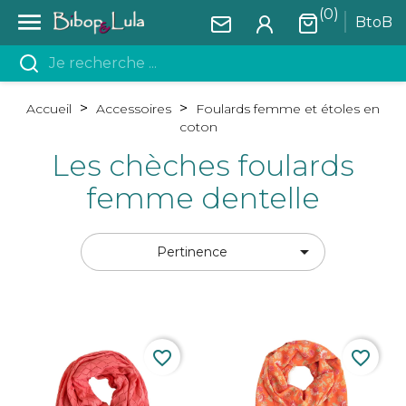
(0)

BtoB
Accueil
Accessoires
Foulards femme et étoles en
coton
Les chèches foulards
femme dentelle

Pertinence
favorite_border
favorite_border