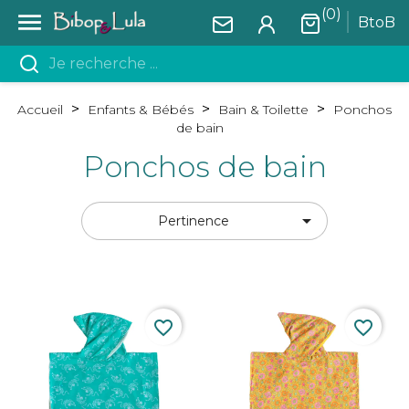
(0)

BtoB
Accueil
Enfants & Bébés
Bain & Toilette
Ponchos
de bain
Ponchos de bain

Pertinence
favorite_border
favorite_border