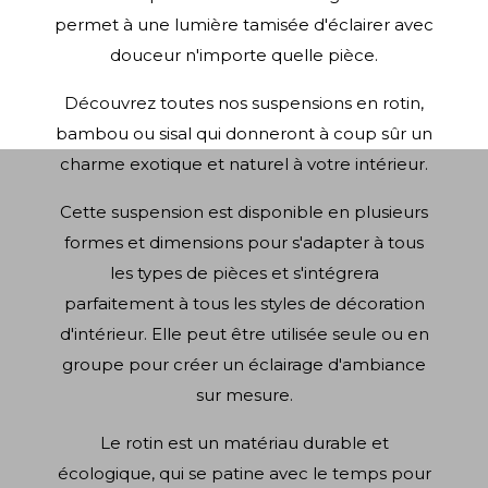
permet à une lumière tamisée d'éclairer avec
douceur n'importe quelle pièce.
Découvrez toutes nos suspensions en rotin,
bambou ou sisal qui donneront à coup sûr un
charme exotique et naturel à votre intérieur.
Cette suspension est disponible en plusieurs
formes et dimensions pour s'adapter à tous
les types de pièces et s'intégrera
parfaitement à tous les styles de décoration
d'intérieur. Elle peut être utilisée seule ou en
groupe pour créer un éclairage d'ambiance
sur mesure.
Le rotin est un matériau durable et
écologique, qui se patine avec le temps pour