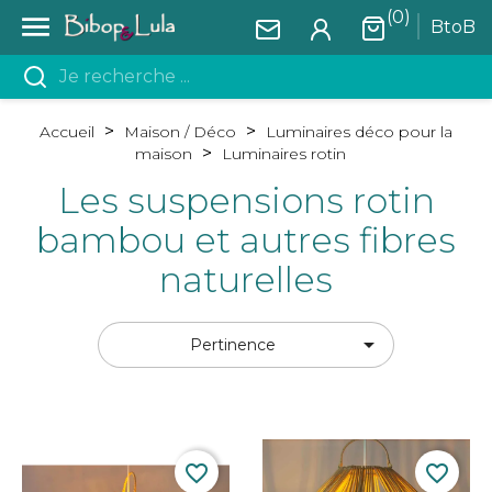
(0)

BtoB
Accueil
Maison / Déco
Luminaires déco pour la
maison
Luminaires rotin
Les suspensions rotin
bambou et autres fibres
naturelles

Pertinence
favorite_border
favorite_border