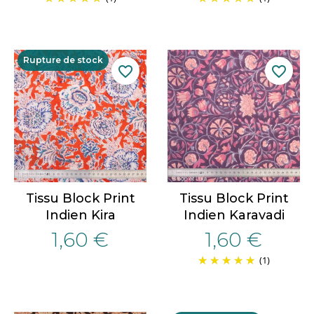
Rupture de stock
favorite_border
favorite_border
Tissu Block Print
Tissu Block Print
Indien Kira
Indien Karavadi
1,60 €
1,60 €
(1)