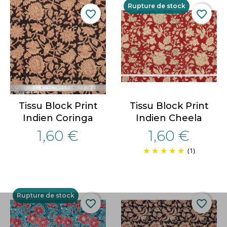
Rupture de stock
favorite_border
favorite_border
Tissu Block Print
Tissu Block Print
Indien Coringa
Indien Cheela
1,60 €
1,60 €
(1)
Rupture de stock
favorite_border
favorite_border