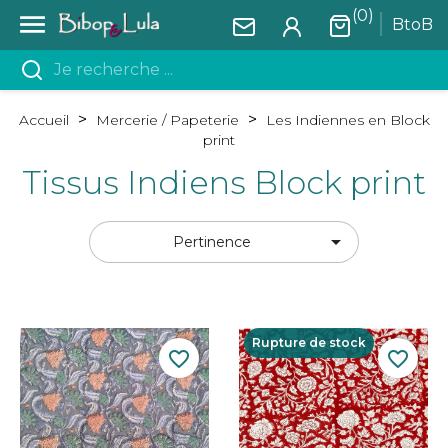
(0)

BtoB
Accueil
Mercerie / Papeterie
Les Indiennes en Block
print
Tissus Indiens Block print

Pertinence
Rupture de stock
favorite_border
favorite_border