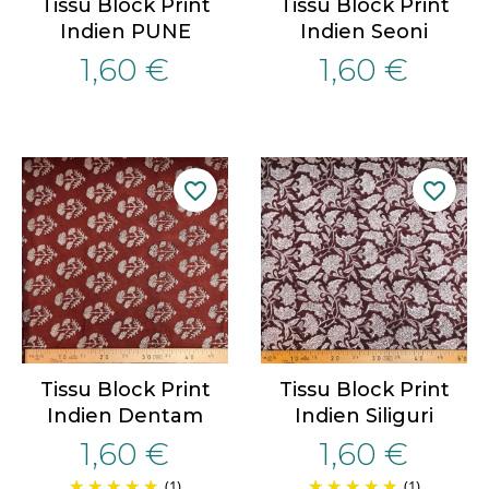
Tissu Block Print
Tissu Block Print
Indien PUNE
Indien Seoni
1,60 €
1,60 €
favorite_border
favorite_border
Tissu Block Print
Tissu Block Print
Indien Dentam
Indien Siliguri
1,60 €
1,60 €
(1)
(1)