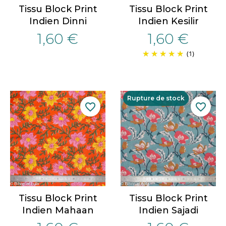
Tissu Block Print
Tissu Block Print
Indien Dinni
Indien Kesilir
1,60 €
1,60 €
(1)
Rupture de stock
favorite_border
favorite_border
Tissu Block Print
Tissu Block Print
Indien Mahaan
Indien Sajadi