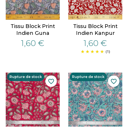
Tissu Block Print
Tissu Block Print
Indien Guna
Indien Kanpur
1,60 €
1,60 €
(1)
Rupture de stock
Rupture de stock
favorite_border
favorite_border