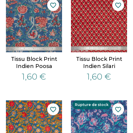
favorite_border
favorite_border
Tissu Block Print
Tissu Block Print
Indien Poosa
Indien Silari
1,60 €
1,60 €
Rupture de stock
favorite_border
favorite_border