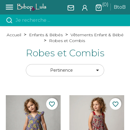
(0)

BtoB
Accueil
Enfants & Bébés
Vêtements Enfant & Bébé
Robes et Combis
Robes et Combis

Pertinence
favorite_border
favorite_border