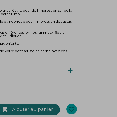
sirs créatifs, pour de l'impression sur de la
 pates Fimo, ....
de et Indonesie pour l'impression des tissus (
s différentes formes : animaux, fleurs,
x et ludiques.
aux enfants.
 de votre petit artiste en herbe avec ces
+

favorite_border
Ajouter au panier
e support, choississez les encres les mieux
 , vous pouvez fabriquez vous même votre