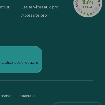
9.7
/10
etour
Les services aux pro
3060 AVIS
Accès site pro
Publiez vos créations
mande de rétractation