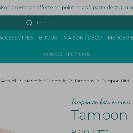
aison en France offerte en point relais à partir de 70€ d'
ACCESSOIRES
BIJOUX
MAISON / DÉCO
MERCERIE
NOS COLLECTIONS
Accueil
Mercerie / Papeterie
Tampons
Tampon Bird
Tampon en bois encreur 
Tampon 
8,00 €
TTC