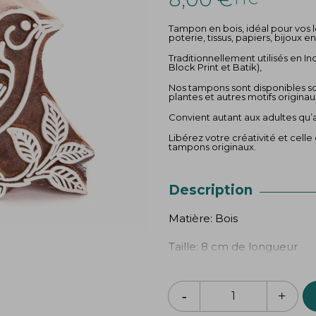
Tampon en bois, idéal pour vos loi
poterie, tissus, papiers, bijoux en
Traditionnellement utilisés en In
Block Print et Batik),
Nos tampons sont disponibles sou
plantes et autres motifs originau
Convient autant aux adultes qu’
Libérez votre créativité et celle
tampons originaux.
Description
Matière: Bois
Taille: 8 cm de longueur
6 cm de hauteur
Utilisation : En fonction de votr
adaptées (pour tissu ou papier)