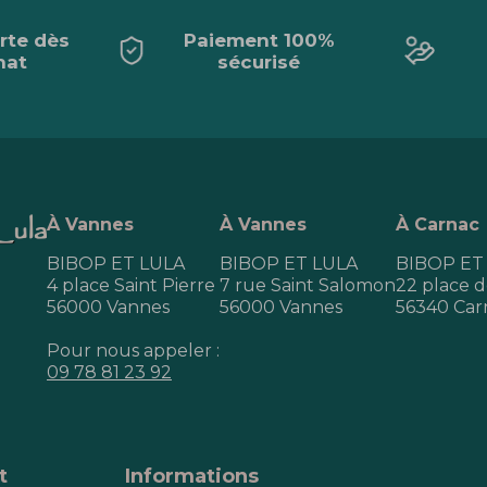
erte dès
Paiement 100%
hat
sécurisé
À Vannes
À Vannes
À Carnac
BIBOP ET LULA
BIBOP ET LULA
BIBOP ET
4 place Saint Pierre
7 rue Saint Salomon
22 place de
56000 Vannes
56000 Vannes
56340 Car
Pour nous appeler :
09 78 81 23 92
t
Informations