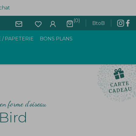
achat
(0)
BtoB
 / PAPETERIE
BONS PLANS
en forme d'oiseau
Bird