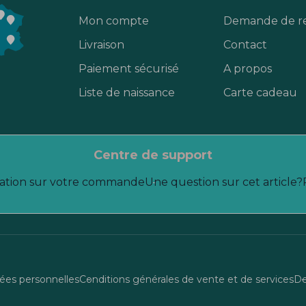
Mon compte
Demande de r
Livraison
Contact
Paiement sécurisé
A propos
Liste de naissance
Carte cadeau
centre de support
ation sur votre commande
Une question sur cet article?
es personnelles
Conditions générales de vente et de services
De