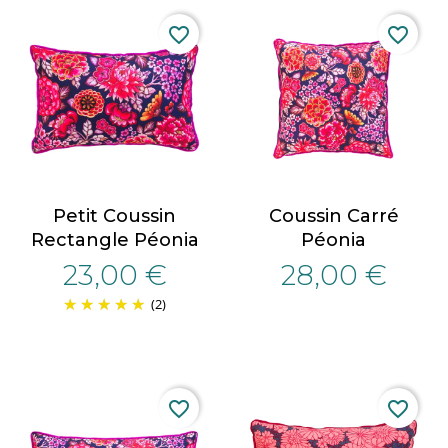
favorite_border
favorite_border
Petit Coussin
Coussin Carré
Rectangle Péonia
Péonia
23,00 €
28,00 €
(2)
favorite_border
favorite_border