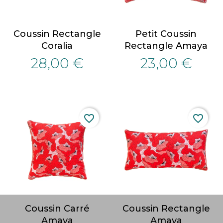
Coussin Rectangle
Petit Coussin
Coralia
Rectangle Amaya
28,00 €
23,00 €
favorite_border
favorite_border
Coussin Carré
Coussin Rectangle
Amaya
Amaya