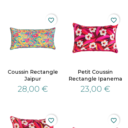
favorite_border
favorite_border
Coussin Rectangle
Petit Coussin
Jaipur
Rectangle Ipanema
28,00 €
23,00 €
favorite_border
favorite_border