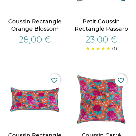
Coussin Rectangle
Petit Coussin
Orange Blossom
Rectangle Passaro
28,00 €
23,00 €
(1)
favorite_border
favorite_border
Coussin Rectangle
Coussin Carré