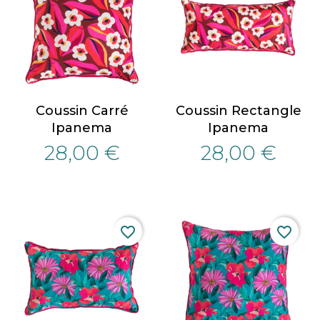
Coussin Carré
Coussin Rectangle
Ipanema
Ipanema
28,00 €
28,00 €
favorite_border
favorite_border