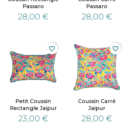
Passaro
Passaro
28,00 €
28,00 €
favorite_border
favorite_border
Petit Coussin
Coussin Carré
Rectangle Jaipur
Jaipur
23,00 €
28,00 €