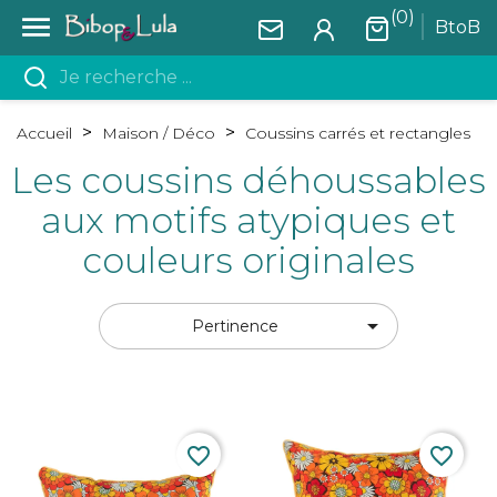
(0)

BtoB
Accueil
Maison / Déco
Coussins carrés et rectangles
Les coussins déhoussables
aux motifs atypiques et
couleurs originales

Pertinence
favorite_border
favorite_border