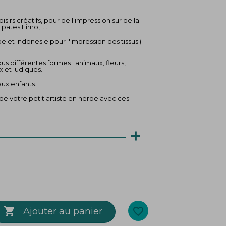
sirs créatifs, pour de l'impression sur de la
 pates Fimo, ....
de et Indonesie pour l'impression des tissus (
s différentes formes : animaux, fleurs,
x et ludiques.
aux enfants.
 de votre petit artiste en herbe avec ces
+

favorite_border
Ajouter au panier
e support, choississez les encres les mieux
 , vous pouvez fabriquez vous même votre