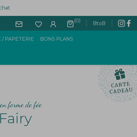
achat
(0)
BtoB
 / PAPETERIE
BONS PLANS
en forme de fée
airy