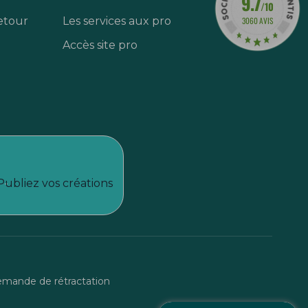
9.7
/10
etour
Les services aux pro
3060 AVIS
Accès site pro
Publiez vos créations
mande de rétractation