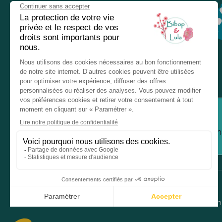
Nos magasins
Chez nos revendeurs
Service client
Inform
Mentions légales
Donné