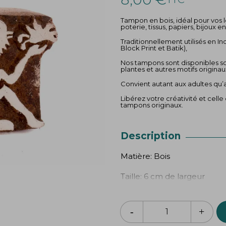
Tampon en bois, idéal pour vos loi
poterie, tissus, papiers, bijoux en
Traditionnellement utilisés en In
Block Print et Batik),
Nos tampons sont disponibles sou
plantes et autres motifs originau
Convient autant aux adultes qu’
Libérez votre créativité et celle
tampons originaux.
Description
Matière: Bois
Taille: 6 cm de largeur
5 cm de hauteur
Utilisation : En fonction de votr
adaptées (pour tissu ou papier)