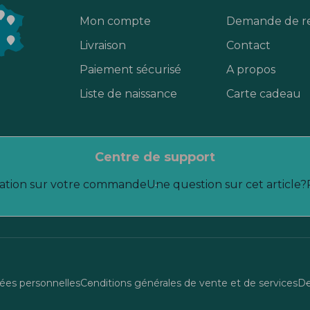
Mon compte
Demande de r
Livraison
Contact
Paiement sécurisé
A propos
Liste de naissance
Carte cadeau
centre de support
ation sur votre commande
Une question sur cet article?
es personnelles
Conditions générales de vente et de services
De