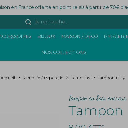
aison en France offerte en point relais à partir de 70€ d'
ACCESSOIRES
BIJOUX
MAISON / DÉCO
MERCERIE
NOS COLLECTIONS
Accueil
Mercerie / Papeterie
Tampons
Tampon Fairy
Tampon en bois encreur 
Tampon F
8,00 €
TTC