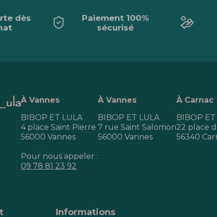
erte dès
Paiement 100%
hat
sécurisé
À Vannes
À Vannes
À Carnac
BIBOP ET LULA
BIBOP ET LULA
BIBOP ET
4 place Saint Pierre
7 rue Saint Salomon
22 place de
56000 Vannes
56000 Vannes
56340 Car
Pour nous appeler :
09 78 81 23 92
t
Informations