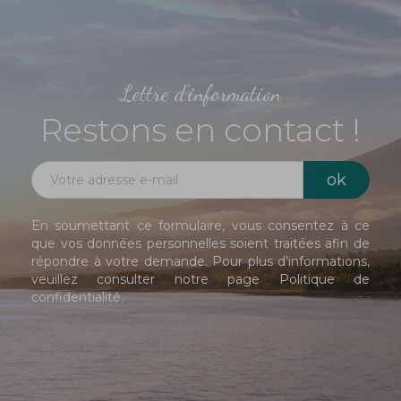
Lettre d'information
Restons en contact !
En soumettant ce formulaire, vous consentez à ce
que vos données personnelles soient traitées afin de
répondre à votre demande. Pour plus d’informations,
veuillez consulter notre page
Politique de
confidentialité
.