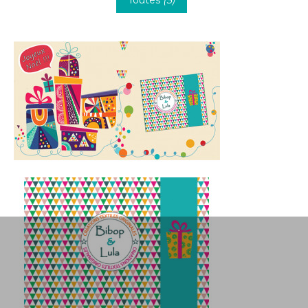
Toutes
(
5
)