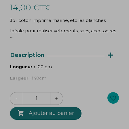
14,00 €
TTC
Joli coton imprimé marine, étoiles blanches
Idéale pour réaliser vêtements, sacs, accessoires
...
+
Description
Longueur :
100 cm
Largeur
: 140cm
Grammage
: 150g/mètre
favorite_border
Les couleurs du tissu peuvent varier selon votre
écran.

Ajouter au panier