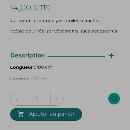
14,00 €
TTC
Joli coton imprimée gris étoiles blanches
Idéale pour réaliser vêtements, sacs, accessoires
...
+
Description
Longueur :
100 cm
Largeur
: 140cm
Grammage
: 150g/mètre
favorite_border
Les couleurs du tissu peuvent varier selon votre
écran.

Ajouter au panier