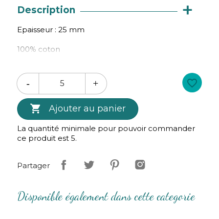
+
Description
Epaisseur : 25 mm
100% coton
Prix pour 10cm. Nous coupons à partir de 50cm et
par tranche de 10cm au délà. Ex pour 50cm, tapez
favorite_border
5 dans le champ quantité.

Ajouter au panier
La quantité minimale pour pouvoir commander
ce produit est 5.
Partager
Disponible également dans cette categorie