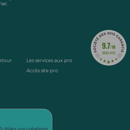
nac
9.7
/10
3060 AVIS
etour
Les services aux pro
Accès site pro
Publiez vos créations