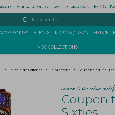
aison en France offerte en point relais à partir de 70€ d'
ACCESSOIRES
BIJOUX
MAISON / DÉCO
MERCERIE
NOS COLLECTIONS
l
Le coin des affaires
La Mercerie
Coupon tissu fleurs S
coupon tissu coton moti
Coupon ti
Sixties