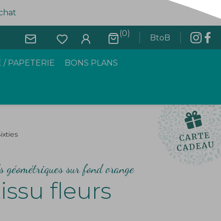
achat
(0)
BtoB
 / PAPETERIE
BONS PLANS
ixties
fs géométriques sur fond orange
ssu fleurs