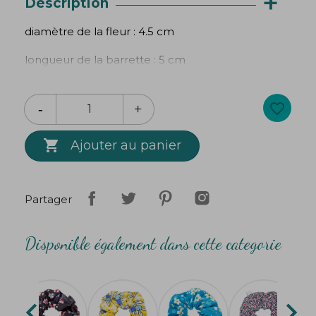
+
Description
diamètre de la fleur : 4.5 cm
longueur de la barrette : 5 cm
Vendues par 2
favorite_border
Création
Bibop
&
Lula

Ajouter au panier
Partager
Disponible également dans cette categorie

