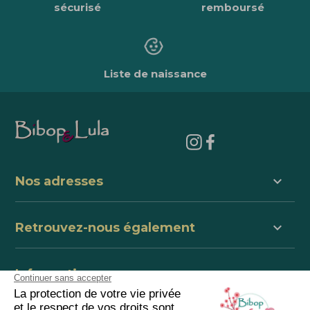
sécurisé
remboursé
Liste de naissance
keyboard_arrow_down
Nos adresses
keyboard_arrow_down
Retrouvez-nous également
keyboard_arrow_down
Informations