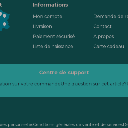
t
Informations
Mon compte
Demande de r
Livraison
Contact
Paiement sécurisé
A propos
Liste de naissance
Carte cadeau
centre de support
ation sur votre commande
Une question sur cet article?
es personnelles
Conditions générales de vente et de services
De