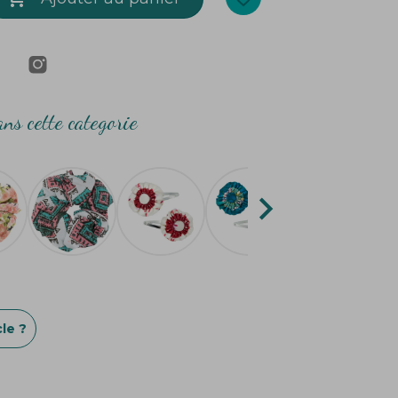
ns cette categorie

le ?