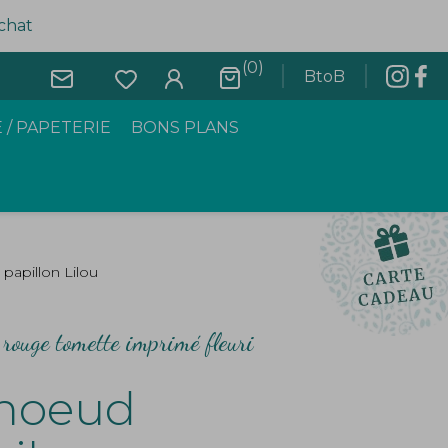
achat
(0)
BtoB
 / PAPETERIE
BONS PLANS
papillon Lilou
 rouge tomette imprimé fleuri
 noeud