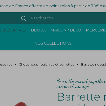
aison en France offerte en point relais à partir de 70€ d'
ACCESSOIRES
BIJOUX
MAISON / DÉCO
MERCERIE
NOS COLLECTIONS
ssoires
Chouchous, foulchies et barrettes
Barrette noeud 
Barrette noeud papillon
crème et orangé
Barrette