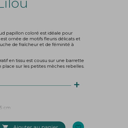
Lilou
d papillon coloré est idéale pour
e est ornée de motifs fleuris délicats et
ouche de fraîcheur et de féminité à
atif en tissu est cousu sur une barrette
n place sur les petites mèches rebelles.
+
,5 cm

favorite_border
Ajouter au panier