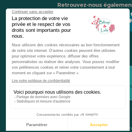
Retrouvez-nous égalemen
Nos magasins
Chez nos revendeurs
Service client
Inform
Mentions légales
Donné