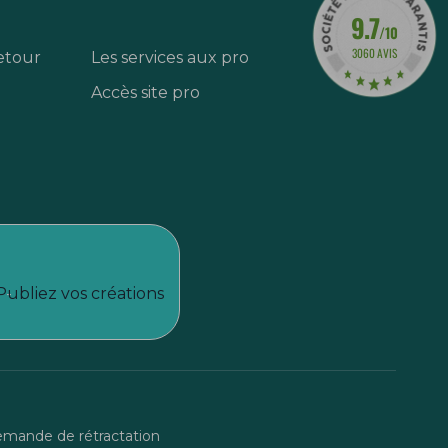
9.7
/10
3060 AVIS
etour
Les services aux pro
Accès site pro
Publiez vos créations
mande de rétractation