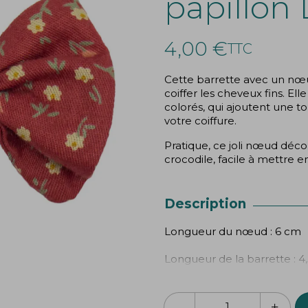
papillon 
4,00 €
TTC
Cette barrette avec un nœu
coiffer les cheveux fins. Ell
colorés, qui ajoutent une t
votre coiffure.
Pratique, ce joli nœud décor
crocodile, facile à mettre e
Description
Longueur du nœud : 6 cm
Longueur de la barrette : 4
Création
Bibop
&
Lula