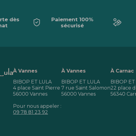
erte dès
Paiement 100%
hat
sécurisé
À Vannes
À Vannes
À Carnac
BIBOP ET LULA
BIBOP ET LULA
BIBOP ET
4 place Saint Pierre
7 rue Saint Salomon
22 place de
56000 Vannes
56000 Vannes
56340 Car
Pour nous appeler :
09 78 81 23 92