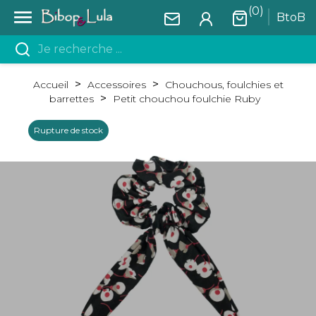
(0)

BtoB
Accueil
Accessoires
Chouchous, foulchies et
barrettes
Petit chouchou foulchie Ruby
Rupture de stock