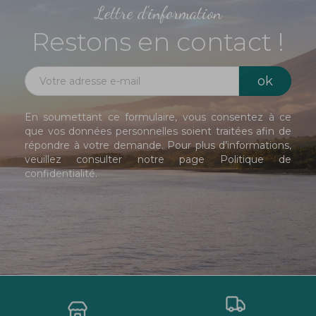
Lettre d'information
Restons en contact !
En soumettant ce formulaire, vous consentez à ce
que vos données personnelles soient traitées afin de
répondre à votre demande. Pour plus d’informations,
veuillez consulter notre page
Politique de
confidentialité
.