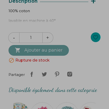
+
Description
100% coton
lavable en machine à 40°
diamètre du chouchou : 8 cm environ
favorite_border
longueur du ruban : 28 cm environ

Création
Bibop
&
Lula
Ajouter au panier

Rupture de stock
Partager
Disponible également dans cette categorie