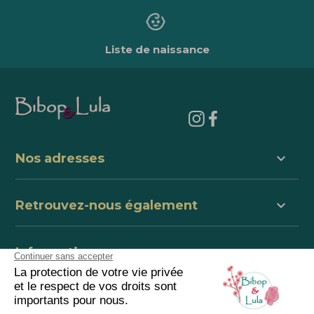
Liste de naissance
keyboard_arrow_down
Nos adresses
keyboard_arrow_down
Retrouvez-nous également
keyboard_arrow_down
Informations
keyboard_arrow_down
centre de support