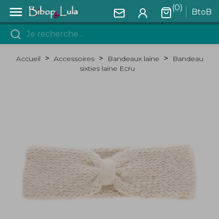
(0)

BtoB
Accueil
Accessoires
Bandeaux laine
Bandeau
sixties laine Ecru