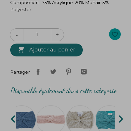
Composition : 75% Acrylique-20% Mohair-5%
Polyester
Taille unique : largeur : 7cm/Tour de tête mini : 48
cm
favorite_border

Ajouter au panier
Partager
Disponible également dans cette categorie

