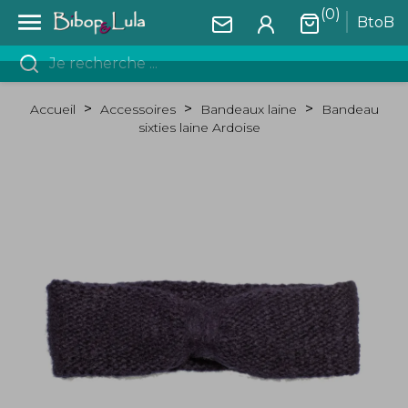
(0)

BtoB
Accueil
Accessoires
Bandeaux laine
Bandeau
sixties laine Ardoise