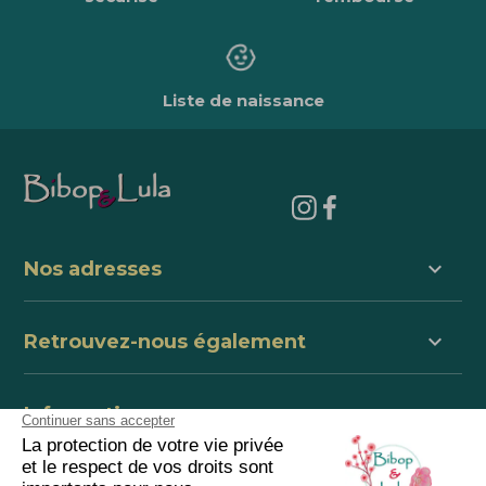
Liste de naissance
keyboard_arrow_down
Nos adresses
keyboard_arrow_down
Retrouvez-nous également
keyboard_arrow_down
Informations