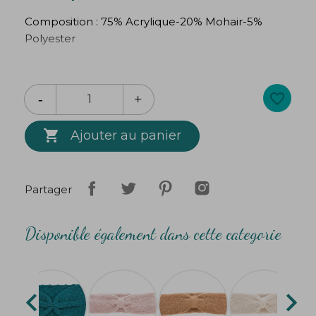
Composition : 75% Acrylique-20% Mohair-5%
Polyester
Taille unique : largeur : 7cm/Tour de tête mini : 48
cm
favorite_border

Ajouter au panier
Partager
Disponible également dans cette categorie

