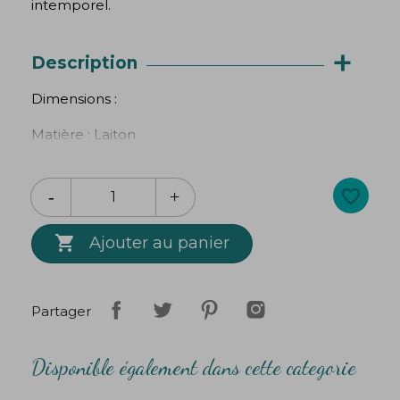
intemporel.
+
Description
Dimensions :
Matière : Laiton
favorite_border

Ajouter au panier
Partager
Disponible également dans cette categorie