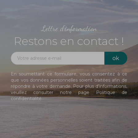
Lettre d'information
Restons en contact !
En soumettant ce formulaire, vous consentez à ce
que vos données personnelles soient traitées afin de
répondre à votre demande. Pour plus d’informations,
veuillez consulter notre page
Politique de
confidentialité
.