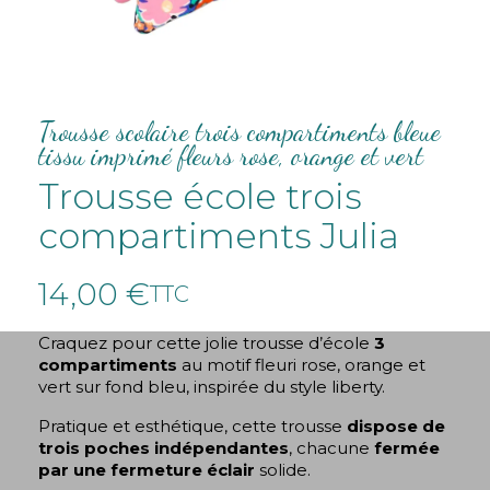
Trousse scolaire trois compartiments bleue
tissu imprimé fleurs rose, orange et vert
Trousse école trois
compartiments Julia
14,00 €
TTC
Craquez pour cette jolie trousse d’école
3
compartiments
au motif fleuri rose, orange et
vert sur fond bleu, inspirée du style liberty.
Pratique et esthétique, cette trousse
dispose de
trois poches indépendantes
, chacune
fermée
par une fermeture éclair
solide.