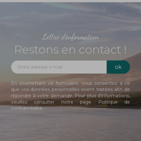
Lettre d'information
Restons en contact !
En soumettant ce formulaire, vous consentez à ce
que vos données personnelles soient traitées afin de
répondre à votre demande. Pour plus d’informations,
veuillez consulter notre page
Politique de
confidentialité
.