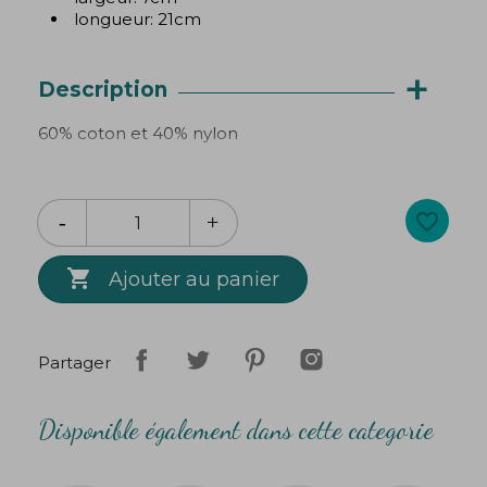
longueur: 21cm
+
Description
60% coton et 40% nylon
favorite_border

Ajouter au panier
Partager
Disponible également dans cette categorie