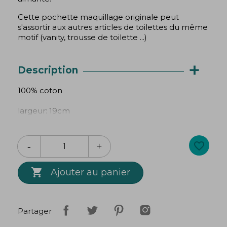
Cette pochette maquillage originale peut
s'assortir aux autres articles de toilettes du même
motif (vanity, trousse de toilette ...)
+
Description
100% coton
largeur: 19cm
hauteur: 13cm
favorite_border
lavable en machine à 30°

Création
Bibop
&
Lula
Ajouter au panier
Partager