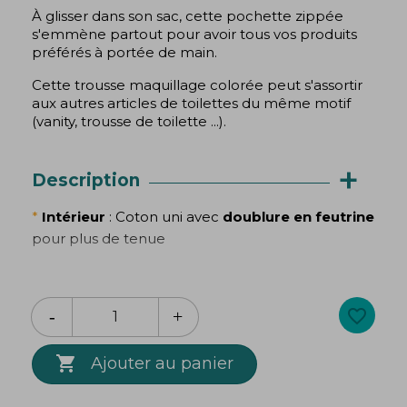
À glisser dans son sac, cette pochette zippée
s'emmène partout pour avoir tous vos produits
préférés à portée de main.
Cette trousse maquillage colorée peut s'assortir
aux autres articles de toilettes du même motif
(vanity, trousse de toilette ...).
+
Description
*
Intérieur
: Coton uni avec
doublure en feutrine
pour plus de tenue
*
Extérieur
: Tissu imprimé aux motifs colorés
favorite_border
*
Format pratique
pour y glisser maquillage,
pinceaux, accessoires ou petits essentiels du

Ajouter au panier
quotidien.