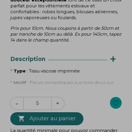
parfait pour les vêtements estivaux et
confortables : robes longues, blouses aériennes,
jupes vaporeuses ou foulards.
Prix pour 10cm. Nous coupons à partir de 50cm et
par tranche de 10cm au délà. Ex pour 140cm, tapez
14 dans le champ quantité.
+
Description
*
Type
: Tissu viscose imprimée
*
Motif
: Fleurs romantiques aux tons doux sur
fond blanc
*
Composition
: 100 % viscose
favorite_border
*
Toucher
: Très doux

Ajouter au panier
*
Fluidité
: Excellente, tombé souple
La quantité minimale pour pouvoir commander