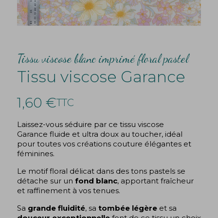
Tissu viscose blanc imprimé floral pastel
Tissu viscose Garance
1,60 €
TTC
Laissez-vous séduire par ce tissu viscose
Garance fluide et ultra doux au toucher, idéal
pour toutes vos créations couture élégantes et
féminines.
Le motif floral délicat dans des tons pastels se
détache sur un
fond blanc
, apportant fraîcheur
et raffinement à vos tenues.
Sa
grande fluidité
, sa
tombée légère
et sa
douceur exceptionnelle
font de ce tissu un choix