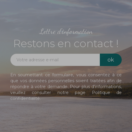
Lettre d'information
Restons en contact !
En soumettant ce formulaire, vous consentez à ce
que vos données personnelles soient traitées afin de
répondre à votre demande. Pour plus d’informations,
veuillez consulter notre page
Politique de
confidentialité
.