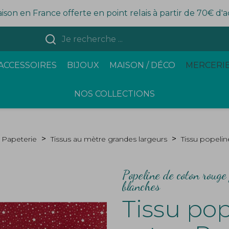
aison en France offerte en point relais à partir de 70€ d'
ACCESSOIRES
BIJOUX
MAISON / DÉCO
MERCERIE
NOS COLLECTIONS
/ Papeterie
Tissus au mètre grandes largeurs
Tissu popeli
Popeline de coton rouge 
blanches
Tissu po