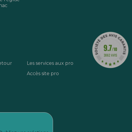
nac
9.7
/10
3062 AVIS
etour
Les services aux pro
Accès site pro