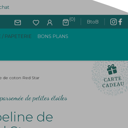
achat
(0)
BtoB
 / PAPETERIE
BONS PLANS
ne de coton Red Star
parsemée de petites étoiles
peline de