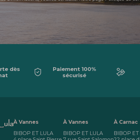
erte dès
Paiement 100%
hat
sécurisé
À Vannes
À Vannes
À Carnac
BIBOP ET LULA
BIBOP ET LULA
BIBOP ET
4 place Saint Pierre
7 rue Saint Salomon
22 place de