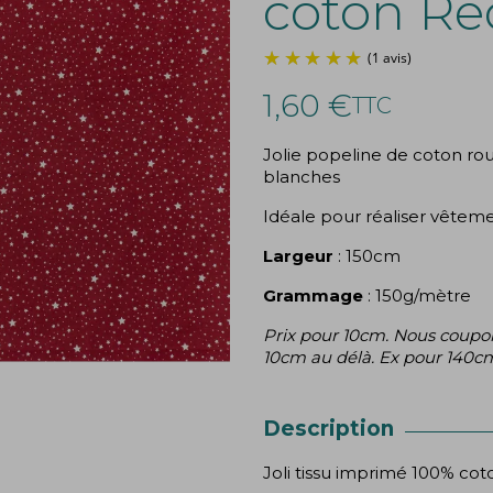
coton Re
1,60 €
TTC
Jolie popeline de coton ro
blanches
Idéale pour réaliser vêtement
Largeur
: 150cm
Grammage
: 150g/mètre
Prix pour 10cm. Nous coupon
10cm au délà. Ex pour 140cm
Description
Joli tissu imprimé 100% cot