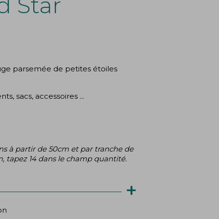
d Star
(1 avis)
uge parsemée de petites étoiles
s, sacs, accessoires ...
s à partir de 50cm et par tranche de
, tapez 14 dans le champ quantité.
+
on