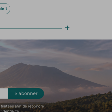
le ?
+
!
traitées afin de répondre
fidentialité
.