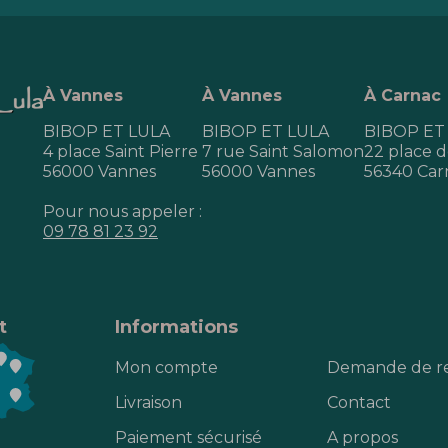
À Vannes
À Vannes
À Carnac
BIBOP ET LULA
BIBOP ET LULA
BIBOP ET
4 place Saint Pierre
7 rue Saint Salomon
22 place de
56000 Vannes
56000 Vannes
56340 Car
Pour nous appeler :
09 78 81 23 92
t
Informations
Mon compte
Demande de r
Livraison
Contact
Paiement sécurisé
A propos