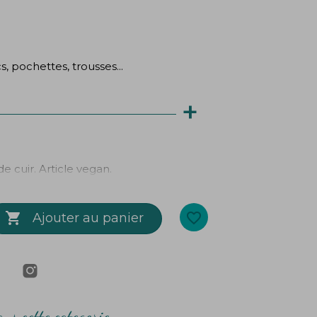
s, pochettes, trousses...
+
e cuir. Article vegan.

favorite_border
Ajouter au panier
ns cette categorie