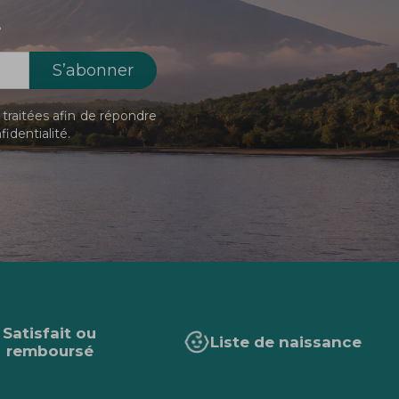
!
traitées afin de répondre
fidentialité
.
Satisfait ou
Liste de naissance
remboursé