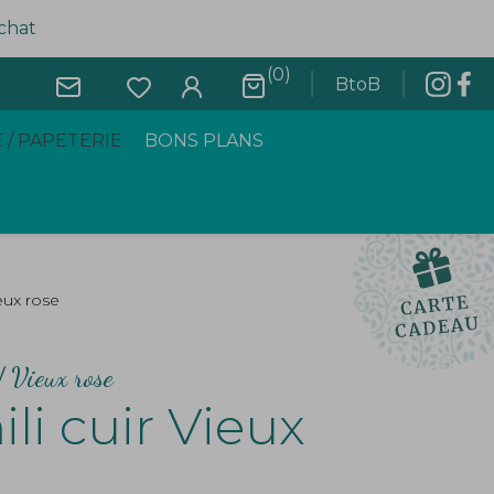
achat
(0)
BtoB
 / PAPETERIE
BONS PLANS
ieux rose
/ Vieux rose
ili cuir Vieux