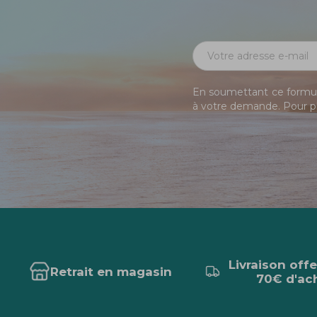
En soumettant ce formula
à votre demande. Pour pl
Livraison off
Retrait en magasin
70€ d'ac