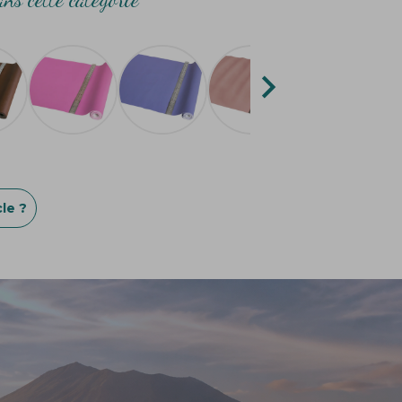

le ?