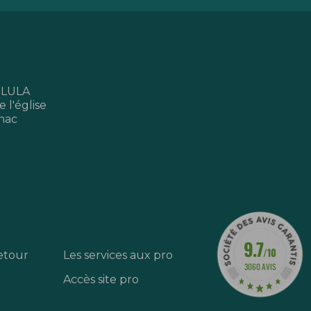
 LULA
 l'église
nac
9.7
/10
etour
Les services aux pro
3060 AVIS
Accès site pro