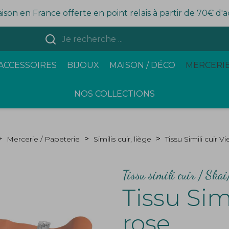
aison en France offerte en point relais à partir de 70€ d'
ACCESSOIRES
BIJOUX
MAISON / DÉCO
MERCERIE
NOS COLLECTIONS
Mercerie / Papeterie
Similis cuir, liège
Tissu Simili cuir V
Tissu simili cuir / Skai
Tissu Sim
rose