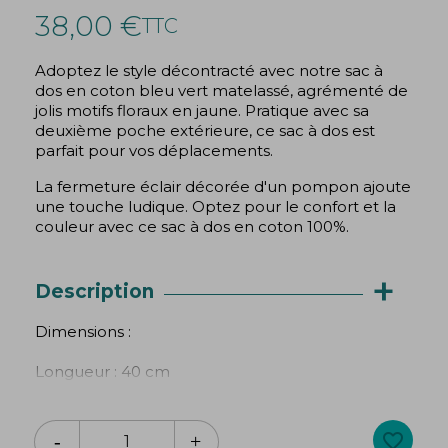
38,00 €
TTC
Adoptez le style décontracté avec notre sac à
dos en coton bleu vert matelassé, agrémenté de
jolis motifs floraux en jaune. Pratique avec sa
deuxième poche extérieure, ce sac à dos est
parfait pour vos déplacements.
La fermeture éclair décorée d'un pompon ajoute
une touche ludique. Optez pour le confort et la
couleur avec ce sac à dos en coton 100%.
+
Description
Dimensions :
Longueur : 40 cm
Largeur : 34 cm
Profondeur : 38 cm
favorite_border