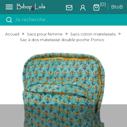
(0)

BtoB
Accueil
Sacs pour femme
Sacs coton matelassés
Sac à dos matelassé double poche Ponco