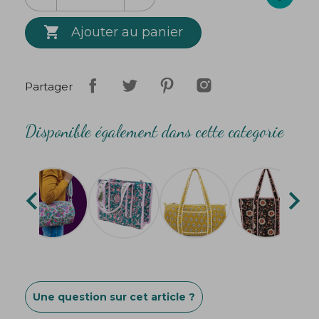
100 % coton

Ajouter au panier
Lavable en machine à 30°
Création
Bibop
&
Lula
Partager
Disponible également dans cette categorie


Une question sur cet article ?