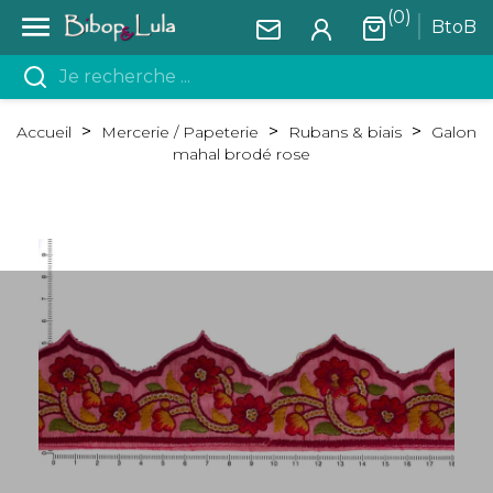
(0)

BtoB
Accueil
Mercerie / Papeterie
Rubans & biais
Galon
mahal brodé rose