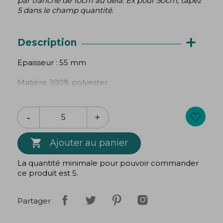
par tranche de 10cm au délà. Ex pour 50cm, tapez
5 dans le champ quantité.
+
Description
Epaisseur : 55 mm
Matière :100% polyester
Prix pour 10cm. Nous coupons à partir de 50cm et
par tranche de 10cm au délà. Ex pour 50cm, tapez
favorite_border
5 dans le champ quantité.

Ajouter au panier
La quantité minimale pour pouvoir commander
ce produit est 5.
Partager