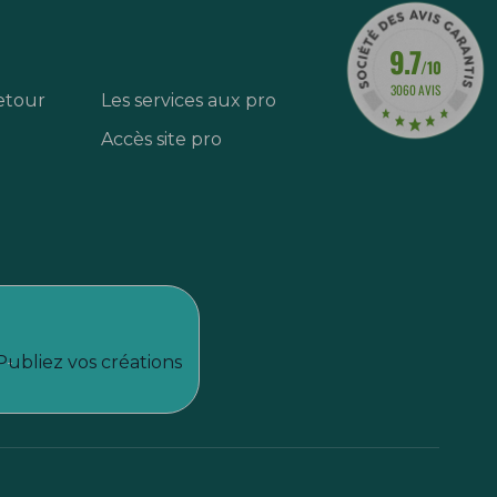
9.7
/10
3060 AVIS
etour
Les services aux pro
Accès site pro
Publiez vos créations