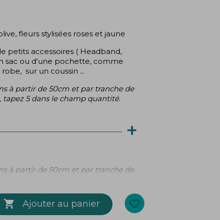
(2 avis)
live, fleurs stylisées roses et jaune
r de petits accessoires ( Headband,
 d'un sac ou d'une pochette, comme
obe, sur un coussin ...
s à partir de 50cm et par tranche de
 tapez 5 dans le champ quantité.
+
s à partir de 50cm et par tranche de
 tapez 5 dans le champ quantité.

favorite_border
Ajouter au panier