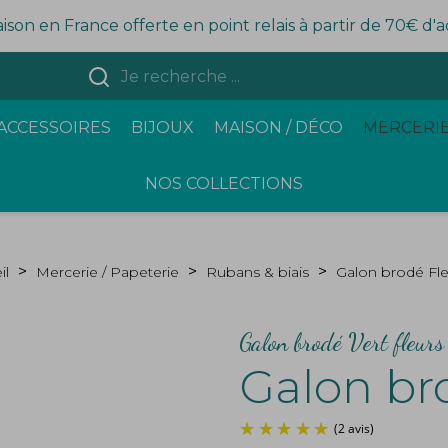
aison en France offerte en point relais à partir de 70€ d'
ACCESSOIRES
BIJOUX
MAISON / DÉCO
MERCERIE
NOS COLLECTIONS
il
Mercerie / Papeterie
Rubans & biais
Galon brodé Fle
Galon brodé Vert fleurs 
Galon bro