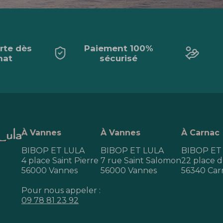
erte dès
Paiement 100%
hat
sécurisé
À Vannes
À Vannes
À Carnac
BIBOP ET LULA
BIBOP ET LULA
BIBOP ET
4 place Saint Pierre
7 rue Saint Salomon
22 place de
56000 Vannes
56000 Vannes
56340 Car
Pour nous appeler :
09 78 81 23 92