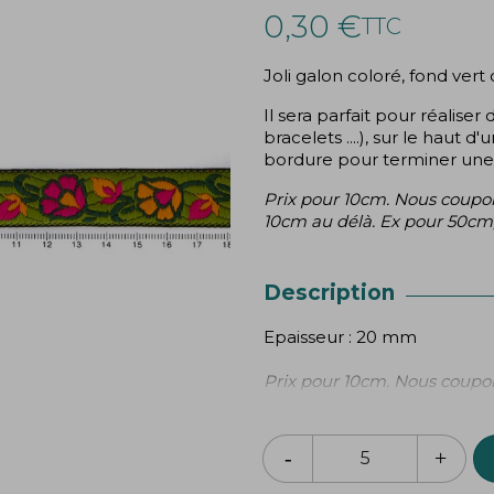
0,30 €
TTC
Joli galon coloré, fond vert o
Il sera parfait pour réalise
bracelets ....), sur le haut
bordure pour terminer une r
Prix pour 10cm. Nous coupon
10cm au délà. Ex pour 50cm,
Description
Epaisseur : 20 mm
Prix pour 10cm. Nous coupon
10cm au délà. Ex pour 50cm,