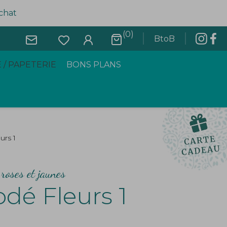
achat
(0)
BtoB
 / PAPETERIE
BONS PLANS
urs 1
roses et jaunes
dé Fleurs 1