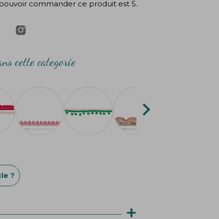
pouvoir commander ce produit est 5.
ns cette categorie

le ?
+