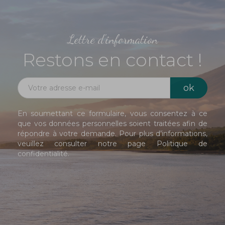
Lettre d'information
Restons en contact !
En soumettant ce formulaire, vous consentez à ce
que vos données personnelles soient traitées afin de
répondre à votre demande. Pour plus d’informations,
veuillez consulter notre page
Politique de
confidentialité
.