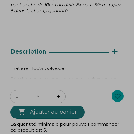
par tranche de 10cm au délà. Ex pour 50cm, tapez
5 dans le champ quantité.
+
Description
matière : 100% polyester
Dénichés par nos soins en Inde, ces jolis galons sont en
stocks limités.
Prix pour 10 cm. Nous coupons à partir de 50 cm et
favorite_border
par tranche de 10 cm au-delà. Ex pour 50 cm,
tapez 5 dans le champ quantité.

Ajouter au panier
La quantité minimale pour pouvoir commander
ce produit est 5.