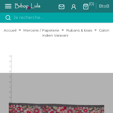
(0)

BtoB
Accueil
Mercerie / Papeterie
Rubans & biais
Galon
indien Varavani