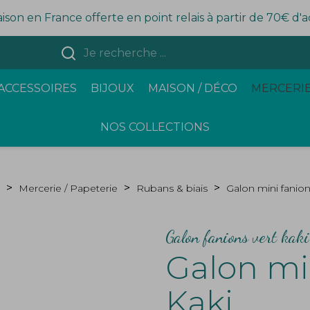
aison en France offerte en point relais à partir de 70€ d'
ACCESSOIRES
BIJOUX
MAISON / DÉCO
MERCERIE
NOS COLLECTIONS
Mercerie / Papeterie
Rubans & biais
Galon mini fanion
Galon fanions vert kak
Galon mi
Kaki