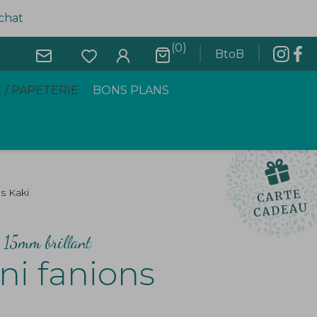
achat
(0)
BtoB
 / PAPETERIE
BONS PLANS
s Kaki
i 15mm brillant
ni fanions