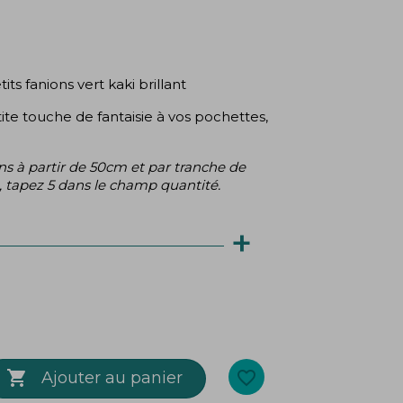
ts fanions vert kaki brillant
ite touche de fantaisie à vos pochettes,
s à partir de 50cm et par tranche de
 tapez 5 dans le champ quantité.
+
s à partir de 50cm et par tranche de
 tapez 5 dans le champ quantité.

favorite_border
Ajouter au panier