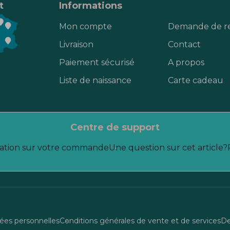
t
Informations
Mon compte
Demande de r
Livraison
Contact
Paiement sécurisé
A propos
Liste de naissance
Carte cadeau
centre de support
ation sur votre commande
Une question sur cet article?
es personnelles
Conditions générales de vente et de services
De