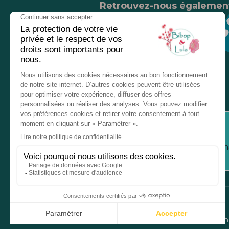
Retrouvez-nous égalemen
Nos magasins
Chez nos revendeurs
Service client
Inform
Mentions légales
Donné