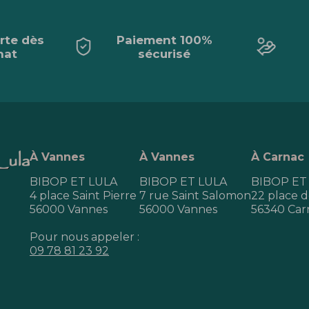
erte dès
Paiement 100%
hat
sécurisé
À Vannes
À Vannes
À Carnac
BIBOP ET LULA
BIBOP ET LULA
BIBOP ET
4 place Saint Pierre
7 rue Saint Salomon
22 place de
56000 Vannes
56000 Vannes
56340 Car
Pour nous appeler :
09 78 81 23 92