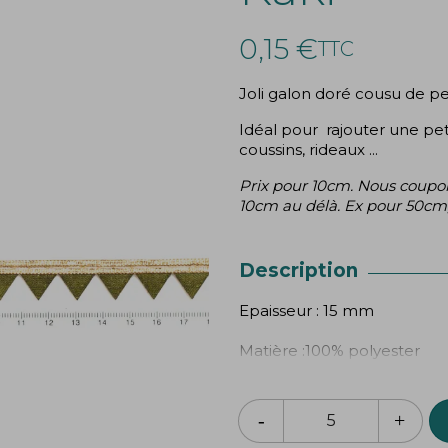
0,15 €
TTC
Joli galon doré cousu de peti
Idéal pour rajouter une pet
coussins, rideaux ...
Prix pour 10cm. Nous coupon
10cm au délà. Ex pour 50cm,
Description
Epaisseur : 15 mm
Matière :100% polyester
Prix pour 10cm. Nous coupon
10cm au délà. Ex pour 50cm,