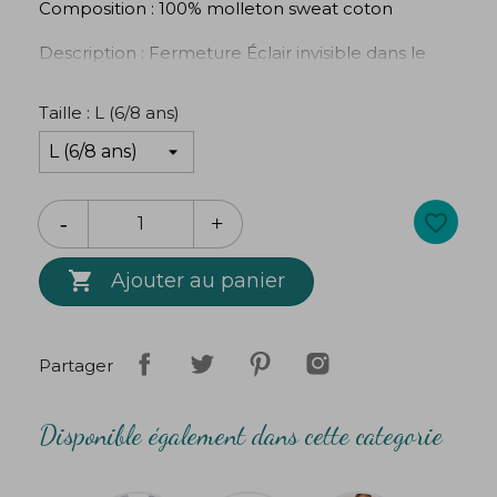
Composition : 100% molleton sweat coton
Description : Fermeture Éclair invisible dans le
dos. Large poche sur le devant de la robe.
Taille : L (6/8 ans)
Merci à la Compagnie M pour son joli patron !
Création
Bibop
&
Lula
favorite_border

Ajouter au panier
Partager
Disponible également dans cette categorie