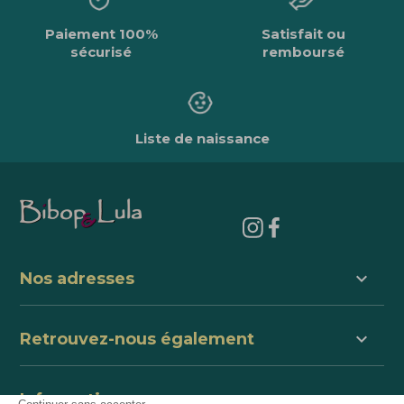
Paiement 100%
Satisfait ou
sécurisé
remboursé
Liste de naissance
keyboard_arrow_down
Nos adresses
keyboard_arrow_down
Retrouvez-nous également
keyboard_arrow_down
Informations