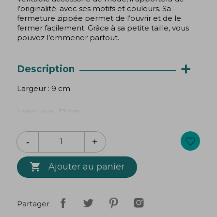
l’originalité. avec ses motifs et couleurs. Sa
fermeture zippée permet de l’ouvrir et de le
fermer facilement. Grâce à sa petite taille, vous
pouvez l’emmener partout.
+
Description
Largeur : 9 cm
Longueur : 12 cm
Ce produit ne contient pas de cuir.
favorite_border
lavable en machine à 30°

Ajouter au panier
Création
Bibop
&
Lula
Partager