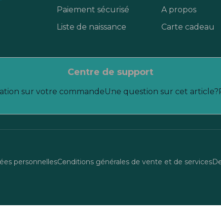
Paiement sécurisé
A propos
Liste de naissance
Carte cadeau
centre de support
ation sur votre commande
Une question sur cet article?
es personnelles
Conditions générales de vente et de services
De