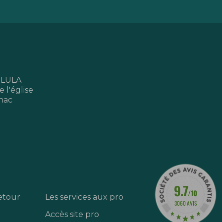
 LULA
 l'église
nac
9.7
/10
etour
Les services aux pro
3060 AVIS
Accès site pro