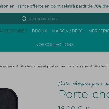
aison en France offerte en point relais à partir de 70€ d'
ACCESSOIRES
BIJOUX
MAISON / DÉCO
MERCERIE
NOS COLLECTIONS
essoires
Porte-cartes et porte-chéquiers femme
Porte-c
Porte-chéquier jaune mo
Porte-ch
16,00 €
TTC