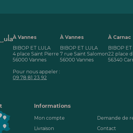
À Vannes
À Vannes
À Carnac
BIBOP ET LULA
BIBOP ET LULA
BIBOP ET
4 place Saint Pierre
7 rue Saint Salomon
22 place de
56000 Vannes
56000 Vannes
56340 Car
Pour nous appeler :
09 78 81 23 92
t
Informations
Mon compte
Demande de r
Livraison
Contact