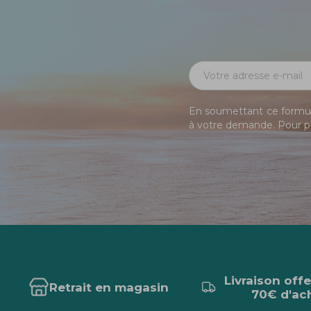
En soumettant ce formula
à votre demande. Pour pl
Livraison off
Retrait en magasin
70€ d'ac