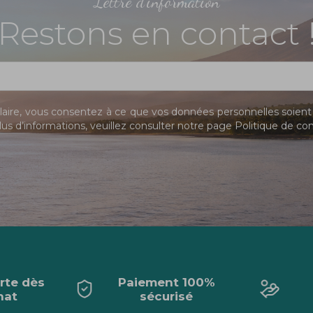
Lettre d'information
Restons en contact 
ire, vous consentez à ce que vos données personnelles soient 
us d’informations, veuillez consulter notre page
Politique de con
erte dès
Paiement 100%
hat
sécurisé