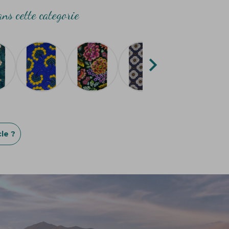
ns cette categorie

le ?