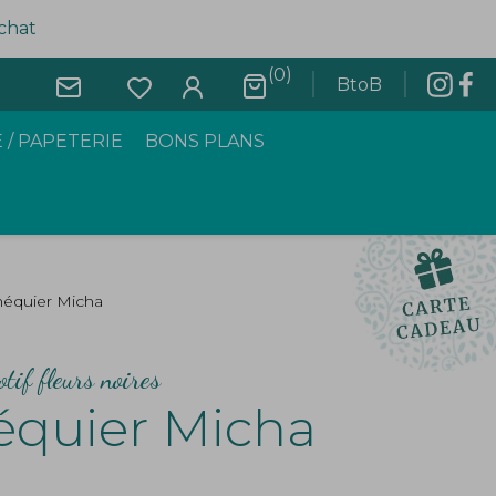
achat
(0)
BtoB
 / PAPETERIE
BONS PLANS
héquier Micha
tif fleurs noires
équier Micha