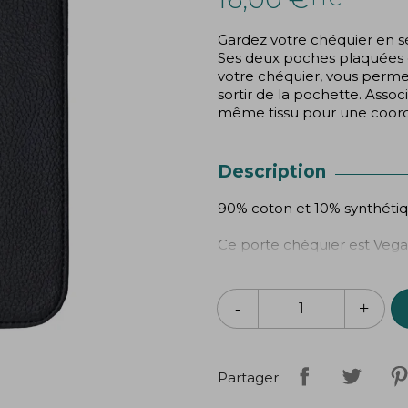
Gardez votre chéquier en s
Ses deux poches plaquées 
votre chéquier, vous permett
sortir de la pochette. Assoc
même tissu pour une coordi
Description
90% coton et 10% synthéti
Ce porte chéquier est Vegan,
Dimensions : L20cm x l10c
Lavable en machine à 30°
Création
Bibop
&
Lula
Partager