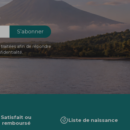
!
traitées afin de répondre
fidentialité
.
Satisfait ou
Liste de naissance
remboursé