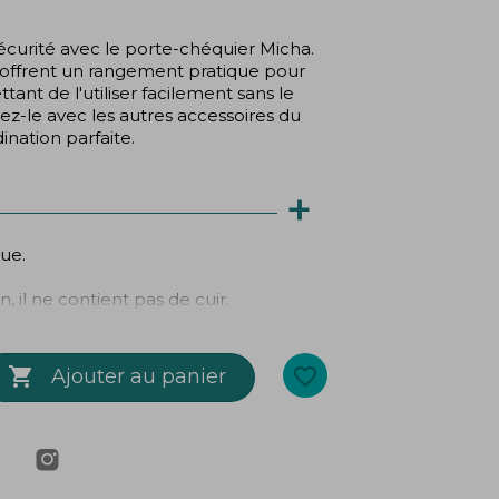
écurité avec le porte-chéquier Micha.
offrent un rangement pratique pour
ant de l'utiliser facilement sans le
iez-le avec les autres accessoires du
nation parfaite.
+
que.
 il ne contient pas de cuir.
m

favorite_border
Ajouter au panier