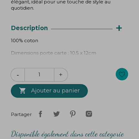
élégant, idéal pour une touche de style au
quotidien.
+
Description
100% coton
Dimensions porte carte : 10,5 x 12cm
Lavable en machine à 30°
favorite_border
Création
Bibop
&
Lula

Ajouter au panier
Partager
Disponible également dans cette categorie