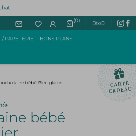
achat
(0)
BtoB
 / PAPETERIE
BONS PLANS
oncho laine bébé Bleu glacier
ris
aine bébé
ier