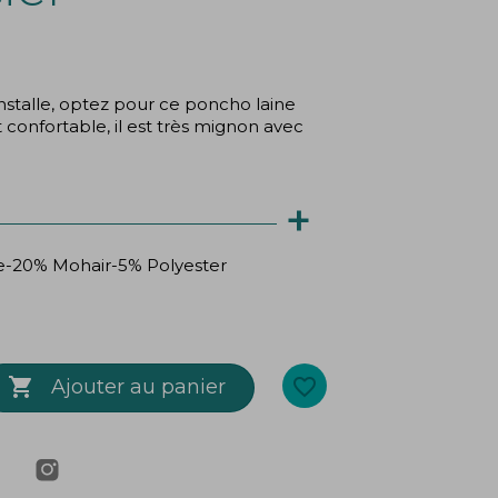
'installe, optez pour ce poncho laine
t confortable, il est très mignon avec
+
ue-20% Mohair-5% Polyester

favorite_border
Ajouter au panier