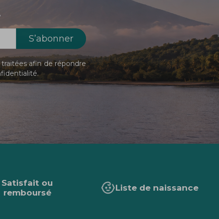
!
traitées afin de répondre
fidentialité
.
Satisfait ou
Liste de naissance
remboursé