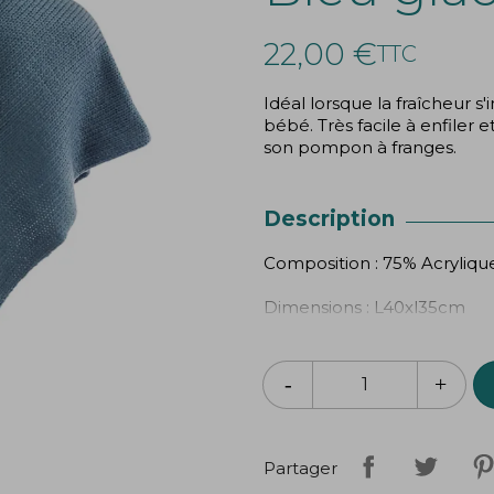
22,00 €
TTC
Idéal lorsque la fraîcheur s
bébé. Très facile à enfiler e
son pompon à franges.
Description
Composition : 75% Acryliq
Dimensions : L40xl35cm
Jusqu'à env.2 ans et demi
Partager