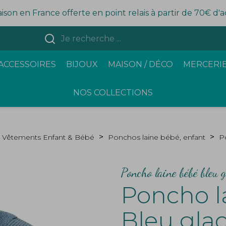
aison en France offerte en point relais à partir de 70€ d'
ACCESSOIRES
BIJOUX
MAISON / DÉCO
MERCERIE
NOS COLLECTIONS
Vêtements Enfant & Bébé
Ponchos laine bébé, enfant
P
Poncho laine bébé bleu g
Poncho l
Bleu glac