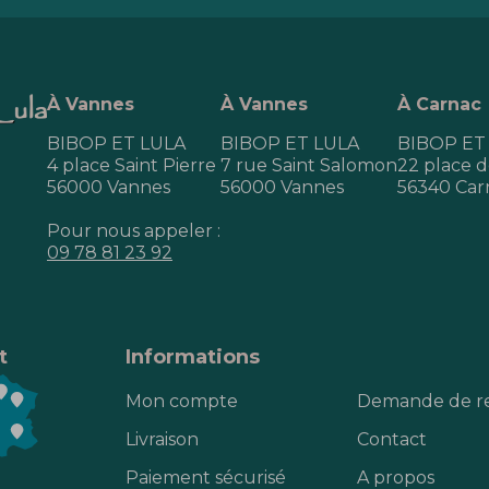
À Vannes
À Vannes
À Carnac
BIBOP ET LULA
BIBOP ET LULA
BIBOP ET
4 place Saint Pierre
7 rue Saint Salomon
22 place de
56000 Vannes
56000 Vannes
56340 Car
Pour nous appeler :
09 78 81 23 92
t
Informations
Mon compte
Demande de r
Livraison
Contact
Paiement sécurisé
A propos