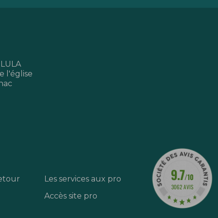
 LULA
 l'église
nac
9.7
/10
etour
Les services aux pro
3062 AVIS
Accès site pro