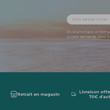
En soumettant ce formula
à votre demande. Pour pl
Livraison off
Retrait en magasin
70€ d'ac