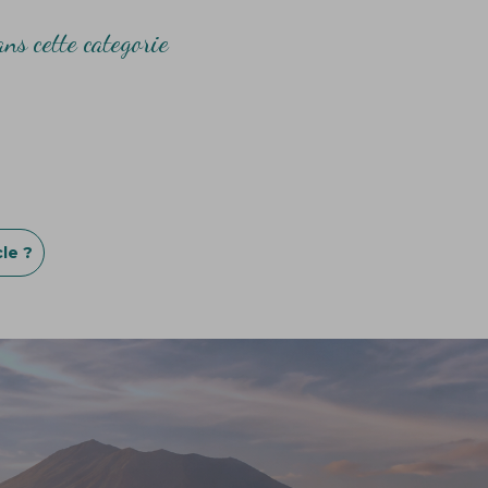
ns cette categorie
le ?