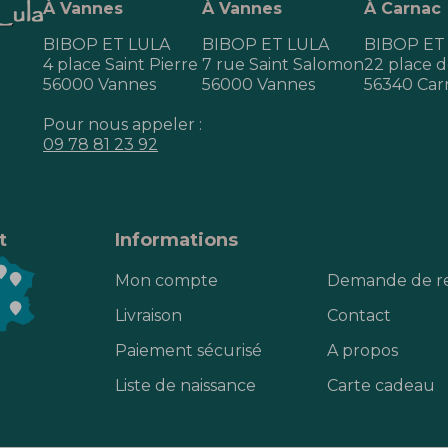
À Vannes
À Vannes
À Carnac
BIBOP ET LULA
BIBOP ET LULA
BIBOP ET
4 place Saint Pierre
7 rue Saint Salomon
22 place de
56000 Vannes
56000 Vannes
56340 Car
Pour nous appeler :
09 78 81 23 92
t
Informations
Mon compte
Demande de r
Livraison
Contact
Paiement sécurisé
A propos
Liste de naissance
Carte cadeau