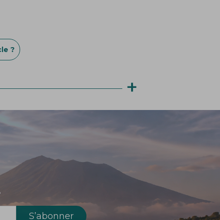
le ?
+
!