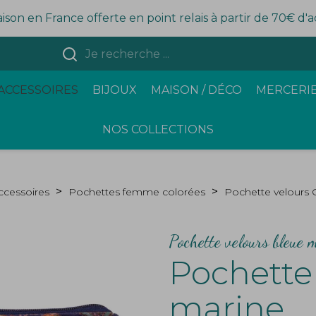
aison en France offerte en point relais à partir de 70€ d'
ACCESSOIRES
BIJOUX
MAISON / DÉCO
MERCERIE
NOS COLLECTIONS
ccessoires
Pochettes femme colorées
Pochette velours 
Pochette velours bleue m
Pochette 
marine