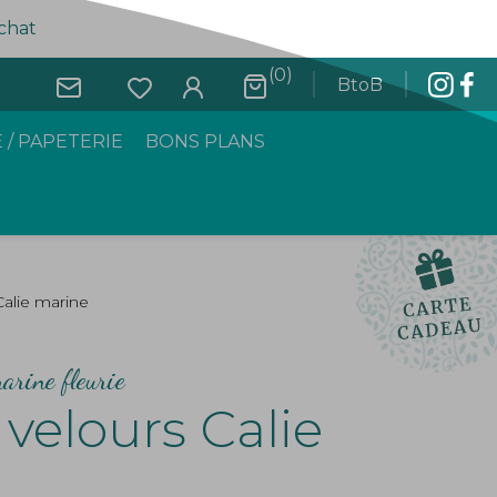
achat
(0)
BtoB
 / PAPETERIE
BONS PLANS
Calie marine
arine fleurie
velours Calie