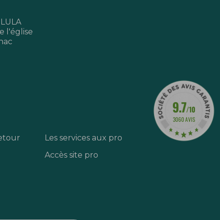
 LULA
 l'église
nac
9.7
/10
3060 AVIS
etour
Les services aux pro
Accès site pro