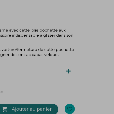
(1 avis)
ême avec cette jolie pochette aux
soire indispensable à glisser dans son
'ouverture/fermeture de cette pochette
gner de son sac cabas velours.
+
er

favorite_border
Ajouter au panier