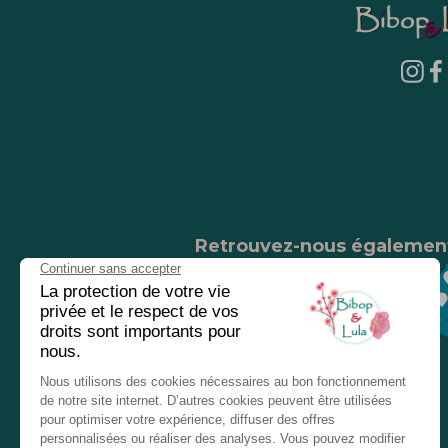
Retrouvez-nous égalemen
Nos magasins
Chez nos revendeurs