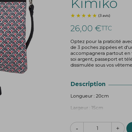
Kimiko
26,00 €
TTC
Optez pour la praticité av
de 3 poches zippées et d'u
accompagnera partout en to
soi argent, passeport et té
dissimulée sous vos vêteme
Description
Longueur : 20cm
Largeur : 15cm
100% coton renforcé
Lavable en machine à 30°