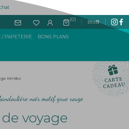
achat
(0)
BtoB
 / PAPETERIE
BONS PLANS
age Kimiko
bandoulière noir motif grue rouge
 de voyage