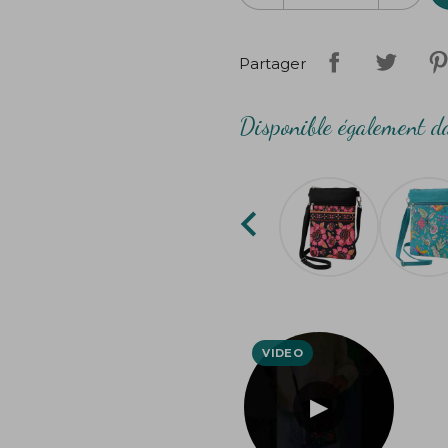
Création
Bibop
&
Lula
Partager
Disponible également da
