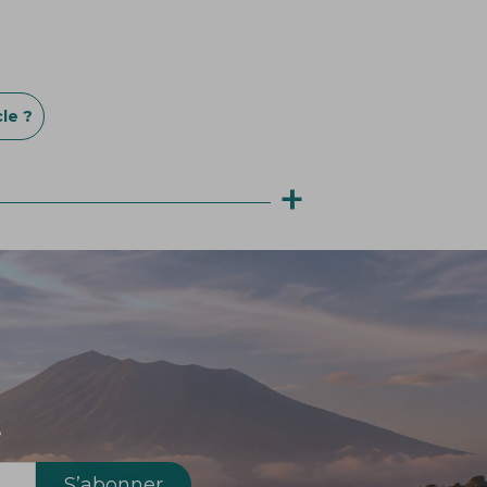
le ?
+
!