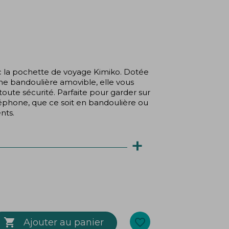
(3 avis)
ec la pochette de voyage Kimiko. Dotée
ne bandoulière amovible, elle vous
ute sécurité. Parfaite pour garder sur
léphone, que ce soit en bandoulière ou
nts.
+

favorite_border
Ajouter au panier