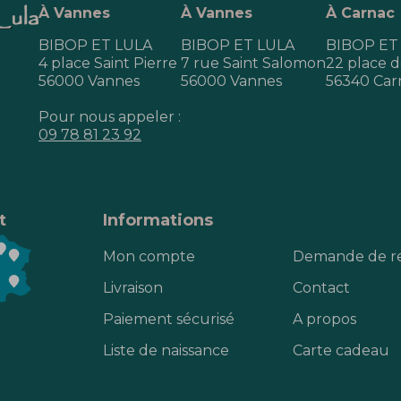
À Vannes
À Vannes
À Carnac
BIBOP ET LULA
BIBOP ET LULA
BIBOP ET
4 place Saint Pierre
7 rue Saint Salomon
22 place de
56000 Vannes
56000 Vannes
56340 Car
Pour nous appeler :
09 78 81 23 92
t
Informations
Mon compte
Demande de r
Livraison
Contact
Paiement sécurisé
A propos
Liste de naissance
Carte cadeau