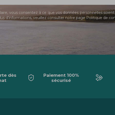
ire, vous consentez à ce que vos données personnelles soient 
us d’informations, veuillez consulter notre page
Politique de con
erte dès
Paiement 100%
hat
sécurisé