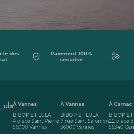
erte dès
Paiement 100%
hat
sécurisé
À Vannes
À Vannes
À Carnac
BIBOP ET LULA
BIBOP ET LULA
BIBOP ET
4 place Saint Pierre
7 rue Saint Salomon
22 place de
56000 Vannes
56000 Vannes
56340 Car