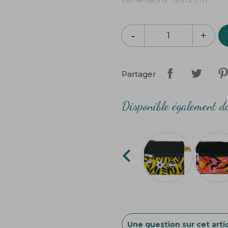
2 compartiments zippés
Création
Bibop
&
Lula
Partager
Disponible également da

Une question sur cet artic