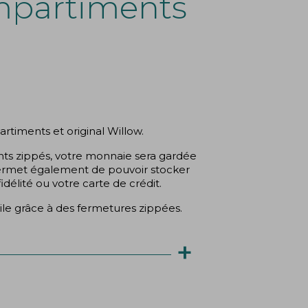
mpartiments
iments et original Willow.
(1 avis)
s zippés, votre monnaie sera gardée
 permet également de pouvoir stocker
délité ou votre carte de crédit.
ile grâce à des fermetures zippées.
+