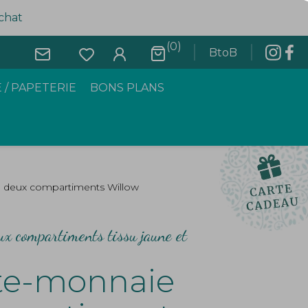
achat
(0)
BtoB
 / PAPETERIE
BONS PLANS
e deux compartiments Willow
x compartiments tissu jaune et
rte-monnaie