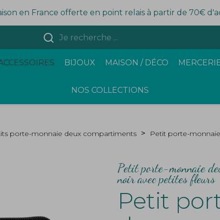
aison en France offerte en point relais à partir de 70€ d'
ACCESSOIRES
BIJOUX
MAISON / DÉCO
MERCERIE
NOS COLLECTIONS
its porte-monnaie deux compartiments
Petit porte-monnai
Petit porte-monnaie deu
noir avec petites fleurs
Petit po