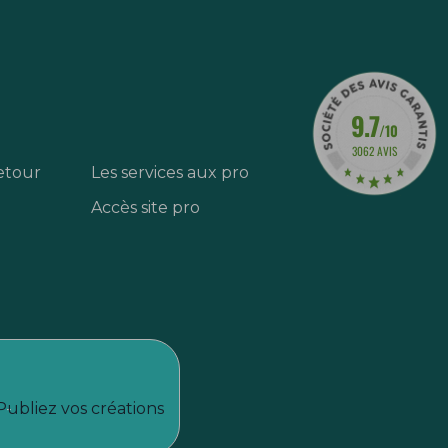
9.7
/10
3062 AVIS
etour
Les services aux pro
Accès site pro
Publiez vos créations