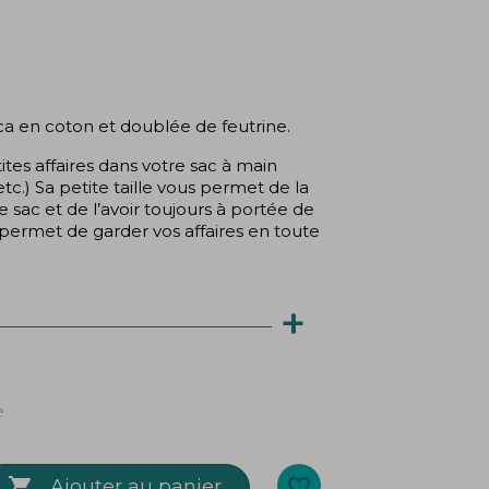
ca en coton et doublée de feutrine.
tites affaires dans votre sac à main
etc.) Sa petite taille vous permet de la
e sac et de l’avoir toujours à portée de
permet de garder vos affaires en toute
+
e

favorite_border
Ajouter au panier