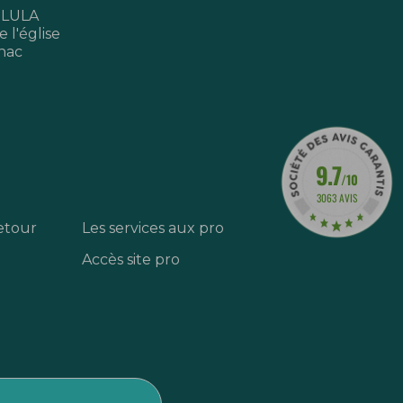
 LULA
 l'église
nac
9.7
/10
3063 AVIS
etour
Les services aux pro
Accès site pro