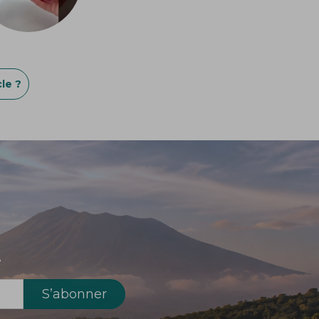
le ?
!