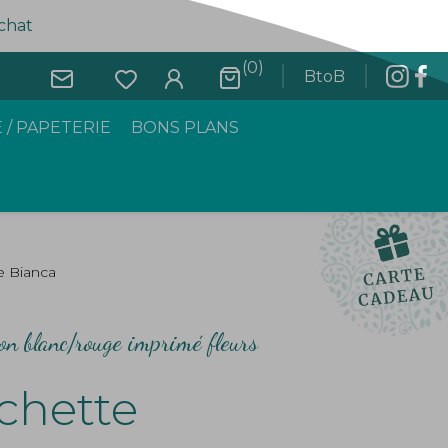
achat
(0)
BtoB
 / PAPETERIE
BONS PLANS
e Bianca
ton blanc/rouge imprimé fleurs
chette