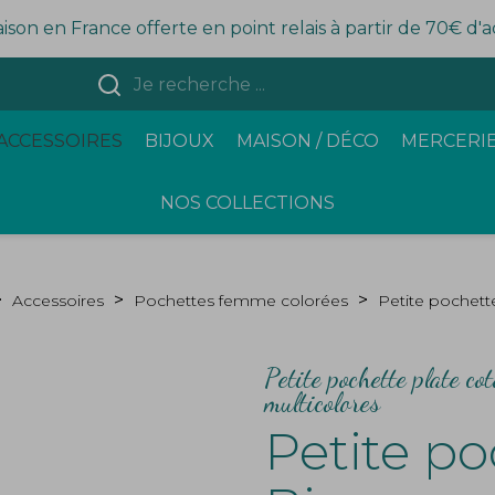
aison en France offerte en point relais à partir de 70€ d'
ACCESSOIRES
BIJOUX
MAISON / DÉCO
MERCERIE
NOS COLLECTIONS
Accessoires
Pochettes femme colorées
Petite pochett
Petite pochette plate co
multicolores
Petite po