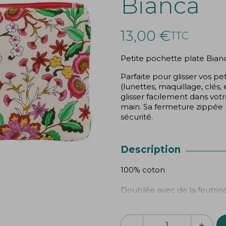
Bianca
13,00 €
TTC
Petite pochette plate Bian
Parfaite pour glisser vos pe
(lunettes, maquillage, clés, 
glisser facilement dans votr
main. Sa fermeture zippée 
sécurité.
Description
100% coton
Doublée avec de la feutrin
Dimensions : 11cmx17cm