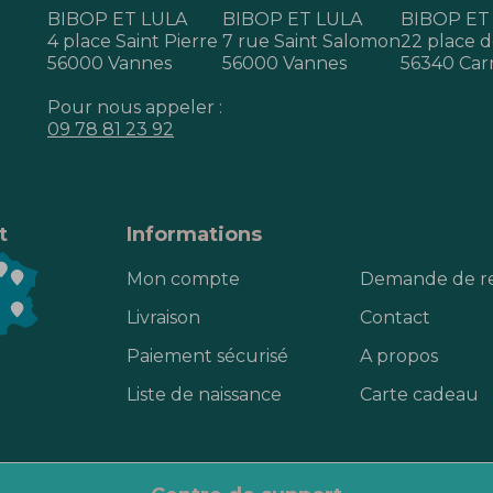
BIBOP ET LULA
BIBOP ET LULA
BIBOP ET
4 place Saint Pierre
7 rue Saint Salomon
22 place de
56000 Vannes
56000 Vannes
56340 Car
Pour nous appeler :
09 78 81 23 92
t
Informations
Mon compte
Demande de r
Livraison
Contact
Paiement sécurisé
A propos
Liste de naissance
Carte cadeau