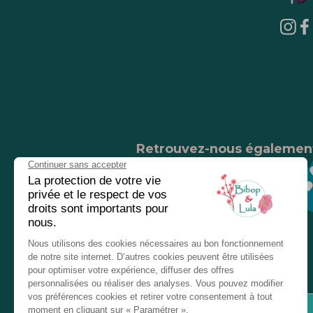
Retrouvez-nous égalemen
Nos magasins
Chez nos revendeurs