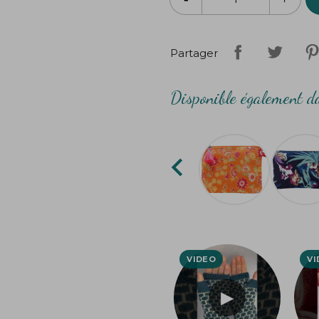
Création
Bibop
&
Lula
Partager
Disponible également da
