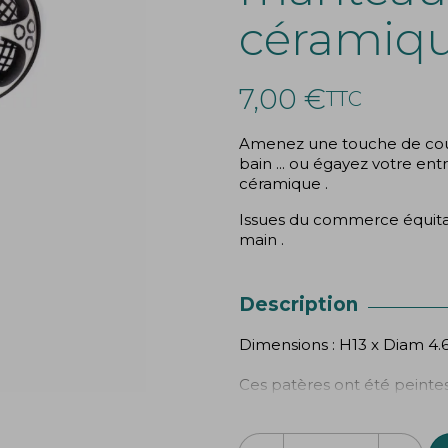
céramiqu
7,00 €
TTC
Amenez une touche de coule
bain ... ou égayez votre ent
céramique .
Issues du commerce équitabl
main .
Description
Dimensions : H13 x Diam 4
Ces patères ont été peintes
donc parfois être visibles .