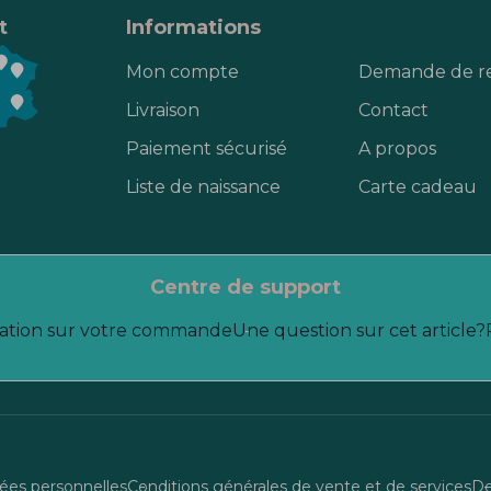
t
Informations
Mon compte
Demande de r
Livraison
Contact
Paiement sécurisé
A propos
Liste de naissance
Carte cadeau
centre de support
ation sur votre commande
Une question sur cet article?
es personnelles
Conditions générales de vente et de services
De