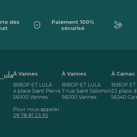
erte dès
Paiement 100%
hat
sécurisé
À Vannes
À Vannes
À Carnac
BIBOP ET LULA
BIBOP ET LULA
BIBOP ET
4 place Saint Pierre
7 rue Saint Salomon
22 place de
56000 Vannes
56000 Vannes
56340 Car
Pour nous appeler :
09 78 81 23 92