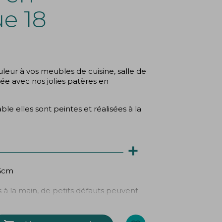
e 18
ur à vos meubles de cuisine, salle de
rée avec nos jolies patères en
e elles sont peintes et réalisées à la
+
.6cm
 à la main, de petits défauts peuvent