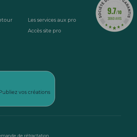
9.7
/10
3060 AVIS
etour
Les services aux pro
Accès site pro
Publiez vos créations
mande de rétractation