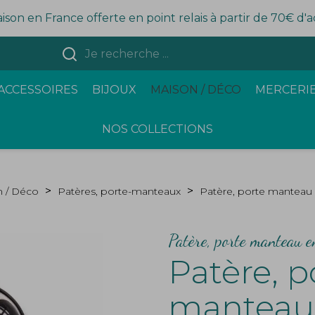
aison en France offerte en point relais à partir de 70€ d'
ACCESSOIRES
BIJOUX
MAISON / DÉCO
MERCERIE
NOS COLLECTIONS
 / Déco
Patères, porte-manteaux
Patère, porte manteau
Patère, porte manteau e
Patère, p
manteau