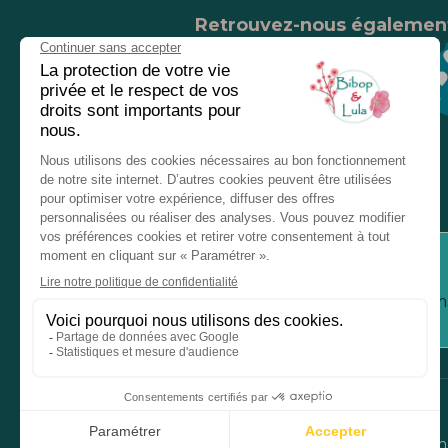
Retrouvez-nous égalemen
Nos magasins
Chez nos revendeurs
Service client
Inform
Mentions légales
Donné