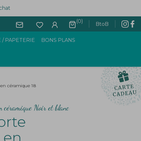
achat
(0)
BtoB
 / PAPETERIE
BONS PLANS
 en céramique 18
n céramique Noir et blanc
orte
 en