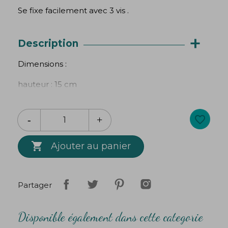
Se fixe facilement avec 3 vis .
+
Description
Dimensions :
hauteur : 15 cm
largeur : 4 cm
favorite_border
Epaisseur : 3 cm

poids : 145 gr
Ajouter au panier
diamètre des trous d'accroche : 5mm
Partager
Disponible également dans cette categorie