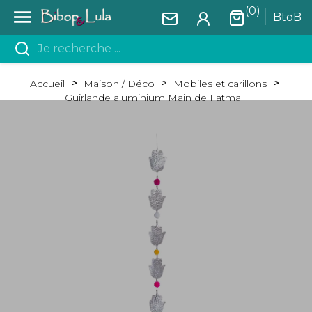
(0)

BtoB
Accueil
Maison / Déco
Mobiles et carillons
Guirlande aluminium Main de Fatma